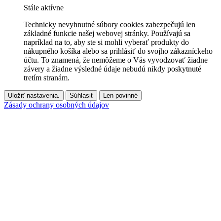
Stále aktívne
Technicky nevyhnutné súbory cookies zabezpečujú len
základné funkcie našej webovej stránky. Používajú sa
napríklad na to, aby ste si mohli vyberať produkty do
nákupného košíka alebo sa prihlásiť do svojho zákazníckeho
účtu. To znamená, že nemôžeme o Vás vyvodzovať žiadne
závery a žiadne výsledné údaje nebudú nikdy poskytnuté
tretím stranám.
Uložiť nastavenia.
Súhlasiť
Len povinné
Zásady ochrany osobných údajov