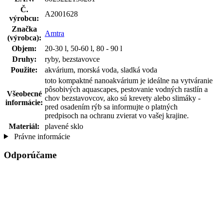
Č.
A2001628
výrobcu:
Značka
Amtra
(výrobca):
Objem:
20-30 l, 50-60 l, 80 - 90 l
Druhy:
ryby, bezstavovce
Použite:
akvárium, morská voda, sladká voda
toto kompaktné nanoakvárium je ideálne na vytváranie
pôsobivých aquascapes, pestovanie vodných rastlín a
Všeobecné
chov bezstavovcov, ako sú krevety alebo slimáky -
informácie:
pred osadením rýb sa informujte o platných
predpisoch na ochranu zvierat vo vašej krajine.
Materiál:
plavené sklo
Právne informácie
Odporúčame