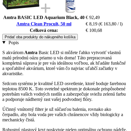
Amtra BASIC LED Aquarium Black, 40
€ 92,49
Amtra Clean Procult, 50 ml
€ 8,19
(€ 163,80 / l)
Celková cena:
€ 100,68
Pridať oba produkty do nákupného košíka
Popis
S akváriom
Amtra
Basic LED si môžete ľahko vytvoriť vlastnú
malú prírodnú oázu priamo u vás doma! Táto prepracovaná
kompletná súprava je pre vás ideálnou voľbou, ak hľadáte funkčné
a spoľahlivé akvárium, ktoré vám čo najviac uľahčí začiatky v
akvaristike.
Srdcom systému je kvalitné LED osvetlenie, ktoré boduje farebnou
teplotou 8500 K. Toto svetelné spektrum je dokonale prispôsobené
potrebám vašich vodných rastlín a zabezpečuje sviežu zelenú farbu
a podporuje nádherný rast vašej podvodnej flóry.
Účinný vnútorný filter je už súčasťou balenia, rovnako ako
čerpadlo, aby bola voda pre vašich chránencov vždy biologicky a
mechanicky čistá.
Robustný plastový kryt poskytuje nielen optimálnu ochranu nádrže,