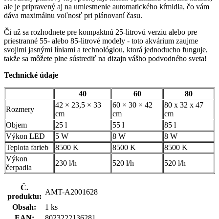
ale je pripravený aj na umiestnenie automatického kŕmidla, čo vám
dáva maximálnu voľnosť pri plánovaní času.
Či už sa rozhodnete pre kompaktnú 25-litrovú verziu alebo pre
priestranné 55- alebo 85-litrové modely - toto akvárium zaujme
svojimi jasnými líniami a technológiou, ktorá jednoducho funguje,
takže sa môžete plne sústrediť na dizajn vášho podvodného sveta!
Technické údaje
40
60
80
42 × 23,5 × 33
60 × 30 × 42
80 x 32 x 47
Rozmery
cm
cm
cm
Objem
25 l
55 l
85 l
Výkon LED
5 W
8 W
8 W
Teplota farieb
8500 K
8500 K
8500 K
Výkon
230 l/h
520 l/h
520 l/h
čerpadla
Č.
AMT-A2001628
produktu:
Obsah:
1 ks
EAN:
8023222136281