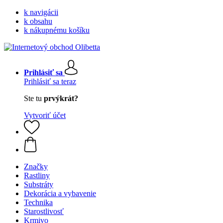
k navigácii
k obsahu
k nákupnému košíku
Prihlásiť sa
Prihlásiť sa teraz
Ste tu
prvýkrát?
Vytvoriť účet
Značky
Rastliny
Substráty
Dekorácia a vybavenie
Technika
Starostlivosť
Krmivo