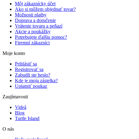
Môj zákaznícky účet
Ako si môžem objednať tovar?
Možnosti platby
Doprava a doručenie
Vrátenie tovaru a peňazí
Akcie a poukážky
Potrebujete ďalšiu pomoc?
Firemní zákazníci
Moje konto
Prihlásiť sa
Registrovať sa
Zabudli ste heslo?
Kde je moja zásielka?
Uplatniť poukaz
Zaujímavosti
Videá
Blog
Turtle Island
O nás