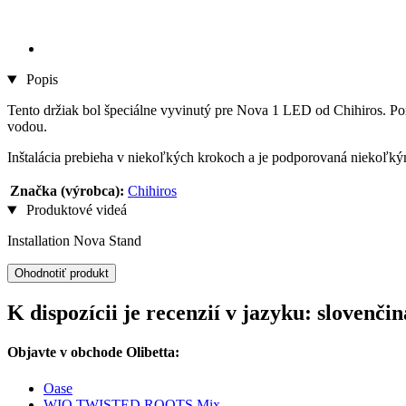
Popis
Tento držiak bol špeciálne vyvinutý pre Nova 1 LED od Chihiros. Pom
vodou.
Inštalácia prebieha v niekoľkých krokoch a je podporovaná niekoľký
Značka (výrobca):
Chihiros
Produktové videá
Installation Nova Stand
Ohodnotiť produkt
K dispozícii je recenzií v jazyku: slovenč
Objavte v obchode Olibetta:
Oase
WIO TWISTED ROOTS Mix