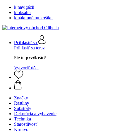
k navigácii
k obsahu
k nákupnému košíku
Prihlásiť sa
Prihlásiť sa teraz
Ste tu
prvýkrát?
Vytvoriť účet
Značky
Rastliny
Substráty
Dekorácia a vybavenie
Technika
Starostlivosť
Krmivo