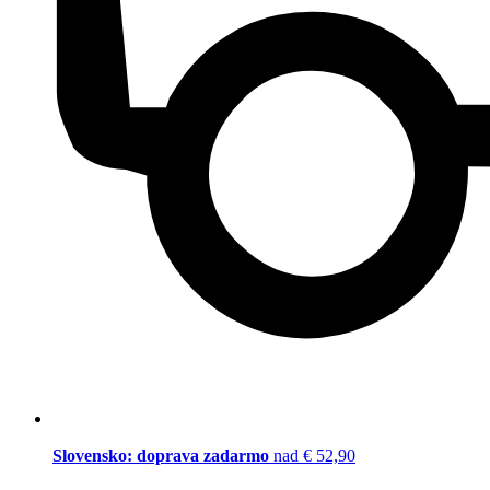
Slovensko: doprava zadarmo
nad € 52,90