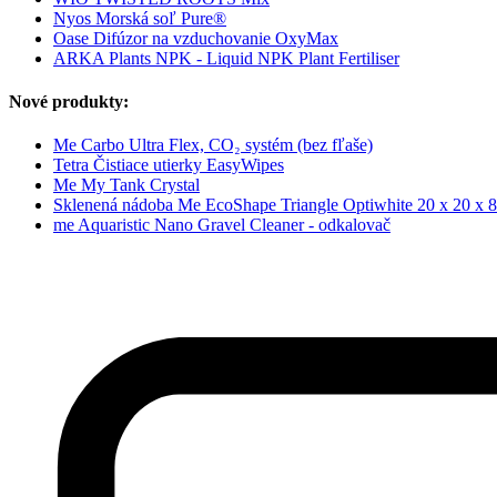
Nyos Morská soľ Pure®
Oase Difúzor na vzduchovanie OxyMax
ARKA Plants NPK - Liquid NPK Plant Fertiliser
Nové produkty:
Me Carbo Ultra Flex, CO₂ systém (bez fľaše)
Tetra Čistiace utierky EasyWipes
Me My Tank Crystal
Sklenená nádoba Me EcoShape Triangle Optiwhite 20 x 20 x 8
me Aquaristic Nano Gravel Cleaner - odkalovač