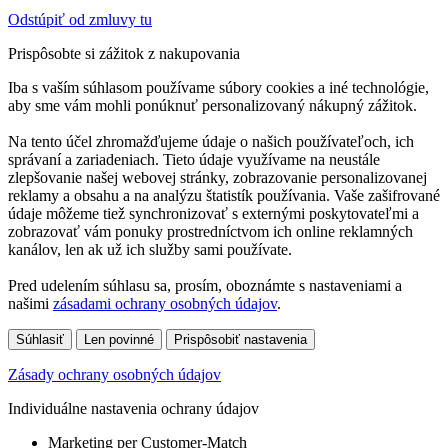
Odstúpiť od zmluvy tu
Prispôsobte si zážitok z nakupovania
Iba s vaším súhlasom používame súbory cookies a iné technológie,
aby sme vám mohli ponúknuť personalizovaný nákupný zážitok.
Na tento účel zhromažďujeme údaje o našich používateľoch, ich
správaní a zariadeniach. Tieto údaje využívame na neustále
zlepšovanie našej webovej stránky, zobrazovanie personalizovanej
reklamy a obsahu a na analýzu štatistík používania. Vaše zašifrované
údaje môžeme tiež synchronizovať s externými poskytovateľmi a
zobrazovať vám ponuky prostredníctvom ich online reklamných
kanálov, len ak už ich služby sami používate.
Pred udelením súhlasu sa, prosím, oboznámte s nastaveniami a
našimi
zásadami ochrany osobných údajov
.
Súhlasiť
Len povinné
Prispôsobiť nastavenia
Zásady ochrany osobných údajov
Individuálne nastavenia ochrany údajov
Marketing per Customer-Match