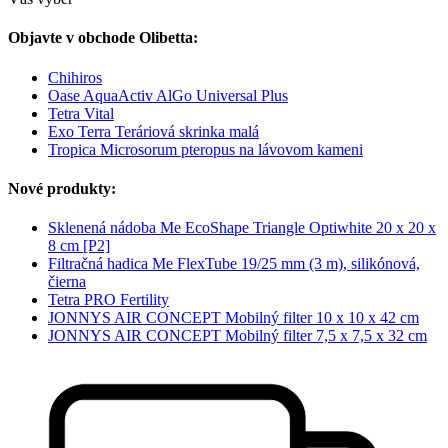
Objavte v obchode Olibetta:
Chihiros
Oase AquaActiv AlGo Universal Plus
Tetra Vital
Exo Terra Teráriová skrinka malá
Tropica Microsorum pteropus na lávovom kameni
Nové produkty:
Sklenená nádoba Me EcoShape Triangle Optiwhite 20 x 20 x
8 cm [P2]
Filtračná hadica Me FlexTube 19/25 mm (3 m), silikónová,
čierna
Tetra PRO Fertility
JONNYS AIR CONCEPT Mobilný filter 10 x 10 x 42 cm
JONNYS AIR CONCEPT Mobilný filter 7,5 x 7,5 x 32 cm