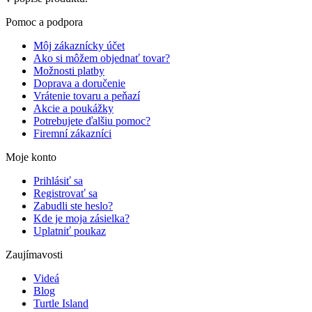
Pomoc a podpora
Môj zákaznícky účet
Ako si môžem objednať tovar?
Možnosti platby
Doprava a doručenie
Vrátenie tovaru a peňazí
Akcie a poukážky
Potrebujete ďalšiu pomoc?
Firemní zákazníci
Moje konto
Prihlásiť sa
Registrovať sa
Zabudli ste heslo?
Kde je moja zásielka?
Uplatniť poukaz
Zaujímavosti
Videá
Blog
Turtle Island