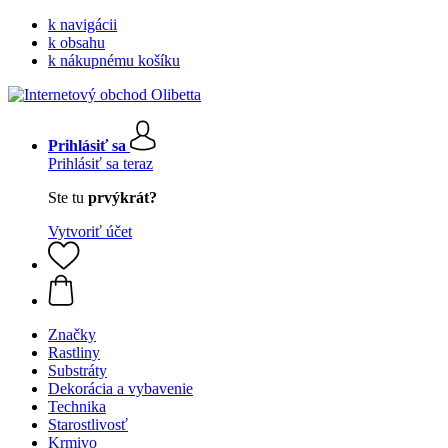
k navigácii
k obsahu
k nákupnému košíku
Prihlásiť sa
Prihlásiť sa teraz
Ste tu
prvýkrát?
Vytvoriť účet
Značky
Rastliny
Substráty
Dekorácia a vybavenie
Technika
Starostlivosť
Krmivo