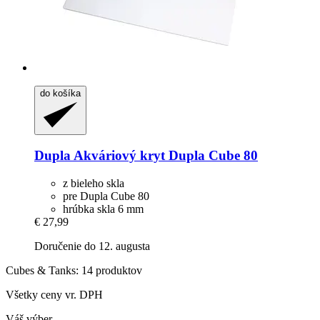
do košíka
Dupla
Akváriový kryt Dupla Cube 80
z bieleho skla
pre Dupla Cube 80
hrúbka skla 6 mm
€ 27,99
Doručenie do 12. augusta
Cubes & Tanks: 14 produktov
Všetky ceny vr. DPH
Váš výber