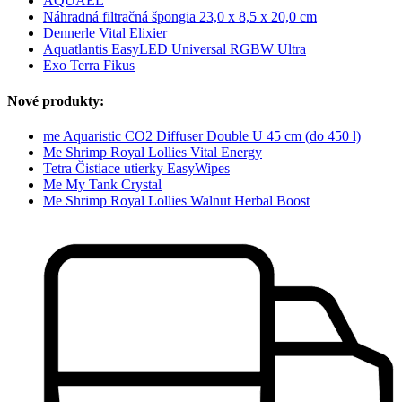
AQUAEL
Náhradná filtračná špongia 23,0 x 8,5 x 20,0 cm
Dennerle Vital Elixier
Aquatlantis EasyLED Universal RGBW Ultra
Exo Terra Fikus
Nové produkty:
me Aquaristic CO2 Diffuser Double U 45 cm (do 450 l)
Me Shrimp Royal Lollies Vital Energy
Tetra Čistiace utierky EasyWipes
Me My Tank Crystal
Me Shrimp Royal Lollies Walnut Herbal Boost