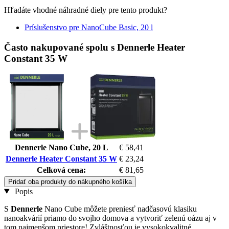
Hľadáte vhodné náhradné diely pre tento produkt?
Príslušenstvo pre NanoCube Basic, 20 l
Často nakupované spolu s Dennerle Heater
Constant 35 W
Dennerle Nano Cube, 20 L
€ 58,41
Dennerle Heater Constant 35 W
€ 23,24
Celková cena:
€ 81,65
Pridať oba produkty do nákupného košíka
Popis
S
Dennerle
Nano Cube môžete preniesť nadčasovú klasiku
nanoakvárií priamo do svojho domova a vytvoriť zelenú oázu aj v
tom najmenšom priestore! Zvláštnosťou je vysokokvalitné