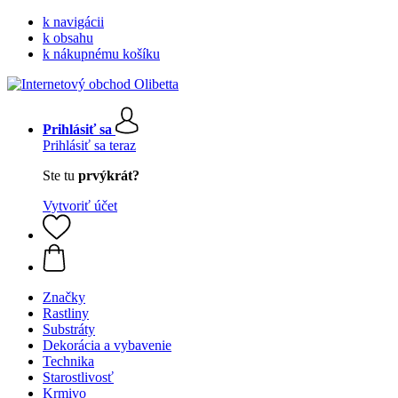
k navigácii
k obsahu
k nákupnému košíku
Prihlásiť sa
Prihlásiť sa teraz
Ste tu
prvýkrát?
Vytvoriť účet
Značky
Rastliny
Substráty
Dekorácia a vybavenie
Technika
Starostlivosť
Krmivo