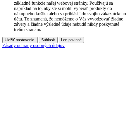
základné funkcie našej webovej stránky. Používajú sa
napríklad na to, aby ste si mohli vyberať produkty do
nákupného košíka alebo sa prihlásiť do svojho zákazníckeho
účtu. To znamená, že nemôžeme o Vás vyvodzovať žiadne
závery a žiadne výsledné údaje nebudú nikdy poskytnuté
tretím stranám.
Uložiť nastavenia.
Súhlasiť
Len povinné
Zásady ochrany osobných údajov