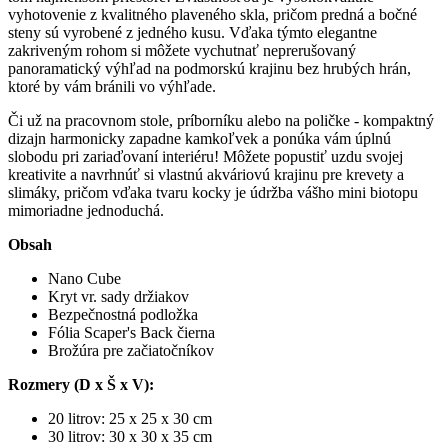
vyhotovenie z kvalitného plaveného skla, pričom predná a bočné
steny sú vyrobené z jedného kusu. Vďaka týmto elegantne
zakriveným rohom si môžete vychutnať neprerušovaný
panoramatický výhľad na podmorskú krajinu bez hrubých hrán,
ktoré by vám bránili vo výhľade.
Či už na pracovnom stole, príborníku alebo na poličke - kompaktný
dizajn harmonicky zapadne kamkoľvek a ponúka vám úplnú
slobodu pri zariaďovaní interiéru! Môžete popustiť uzdu svojej
kreativite a navrhnúť si vlastnú akváriovú krajinu pre krevety a
slimáky, pričom vďaka tvaru kocky je údržba vášho mini biotopu
mimoriadne jednoduchá.
Obsah
Nano Cube
Kryt vr. sady držiakov
Bezpečnostná podložka
Fólia Scaper's Back čierna
Brožúra pre začiatočníkov
Rozmery (D x Š x V):
20 litrov: 25 x 25 x 30 cm
30 litrov: 30 x 30 x 35 cm