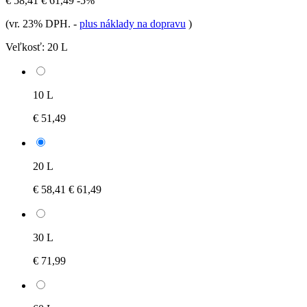
€ 58,41
€ 61,49
-5%
(vr. 23% DPH.
-
plus náklady na dopravu
)
Veľkosť:
20 L
10 L
€ 51,49
20 L
€ 58,41
€ 61,49
30 L
€ 71,99