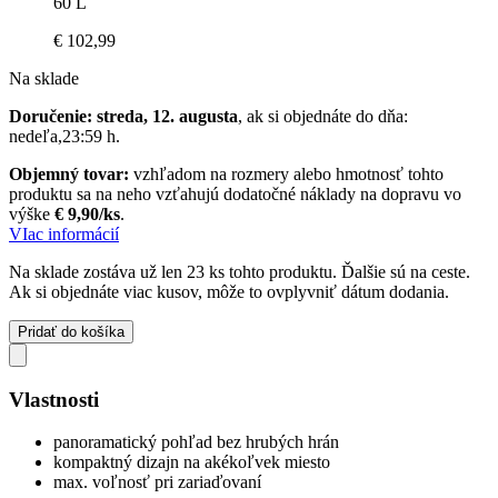
60 L
€ 102,99
Na sklade
Doručenie: streda, 12. augusta
, ak si objednáte do dňa:
nedeľa,23:59 h
.
Objemný tovar:
vzhľadom na rozmery alebo hmotnosť tohto
produktu sa na neho vzťahujú dodatočné náklady na dopravu vo
výške
€ 9,90/ks
.
VIac informácií
Na sklade zostáva už len 23 ks tohto produktu. Ďalšie sú na ceste.
Ak si objednáte viac kusov, môže to ovplyvniť dátum dodania.
Pridať do košíka
Vlastnosti
panoramatický pohľad bez hrubých hrán
kompaktný dizajn na akékoľvek miesto
max. voľnosť pri zariaďovaní