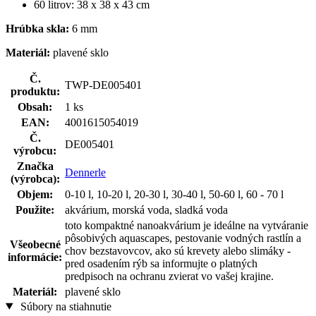
60 litrov: 38 x 38 x 43 cm
Hrúbka skla:
6 mm
Materiál:
plavené sklo
Č.
TWP-DE005401
produktu:
Obsah:
1 ks
EAN:
4001615054019
Č.
DE005401
výrobcu:
Značka
Dennerle
(výrobca):
Objem:
0-10 l, 10-20 l, 20-30 l, 30-40 l, 50-60 l, 60 - 70 l
Použite:
akvárium, morská voda, sladká voda
toto kompaktné nanoakvárium je ideálne na vytváranie
pôsobivých aquascapes, pestovanie vodných rastlín a
Všeobecné
chov bezstavovcov, ako sú krevety alebo slimáky -
informácie:
pred osadením rýb sa informujte o platných
predpisoch na ochranu zvierat vo vašej krajine.
Materiál:
plavené sklo
Súbory na stiahnutie