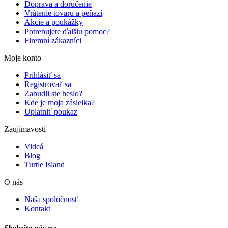
Doprava a doručenie
Vrátenie tovaru a peňazí
Akcie a poukážky
Potrebujete ďalšiu pomoc?
Firemní zákazníci
Moje konto
Prihlásiť sa
Registrovať sa
Zabudli ste heslo?
Kde je moja zásielka?
Uplatniť poukaz
Zaujímavosti
Videá
Blog
Turtle Island
O nás
Naša spoločnosť
Kontakt