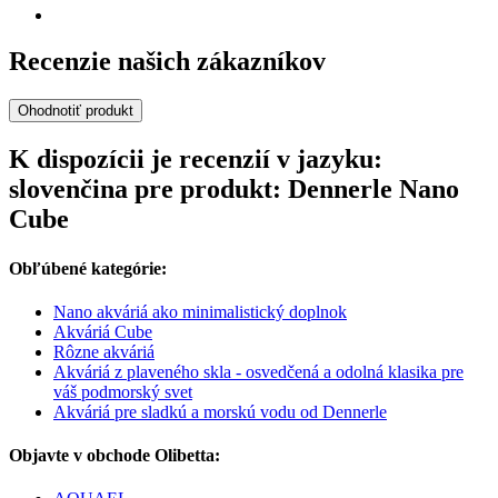
Recenzie našich zákazníkov
Ohodnotiť produkt
K dispozícii je recenzií v jazyku:
slovenčina pre produkt: Dennerle Nano
Cube
Obľúbené kategórie:
Nano akváriá ako minimalistický doplnok
Akváriá Cube
Rôzne akváriá
Akváriá z plaveného skla - osvedčená a odolná klasika pre
váš podmorský svet
Akváriá pre sladkú a morskú vodu od Dennerle
Objavte v obchode Olibetta: