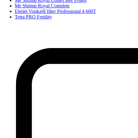
Me Shrimp Royal Lollies Bee Pollen
Me Shrimp Royal Complete
Eheim Vonkajší filter Professional 4 600T
Tetra PRO Fertility