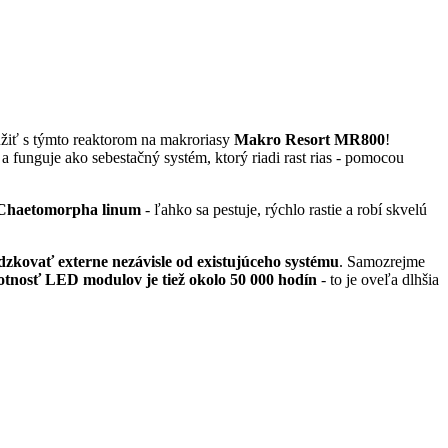
užiť s týmto reaktorom na makroriasy
Makro Resort MR800
!
a funguje ako sebestačný systém, ktorý riadi rast rias - pomocou
 Chaetomorpha linum
- ľahko sa pestuje, rýchlo rastie a robí skvelú
dzkovať externe nezávisle od existujúceho systému
. Samozrejme
otnosť LED modulov je tiež okolo 50 000 hodín
- to je oveľa dlhšia