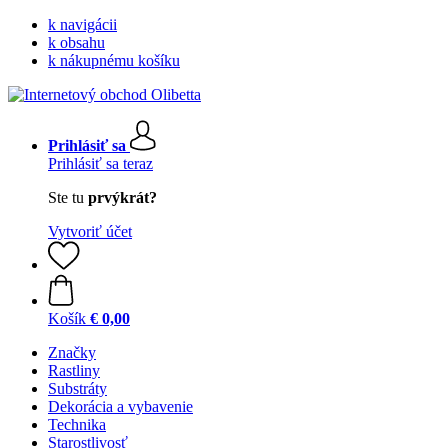
k navigácii
k obsahu
k nákupnému košíku
Prihlásiť sa
Prihlásiť sa teraz
Ste tu
prvýkrát?
Vytvoriť účet
Košík
€ 0,00
Značky
Rastliny
Substráty
Dekorácia a vybavenie
Technika
Starostlivosť