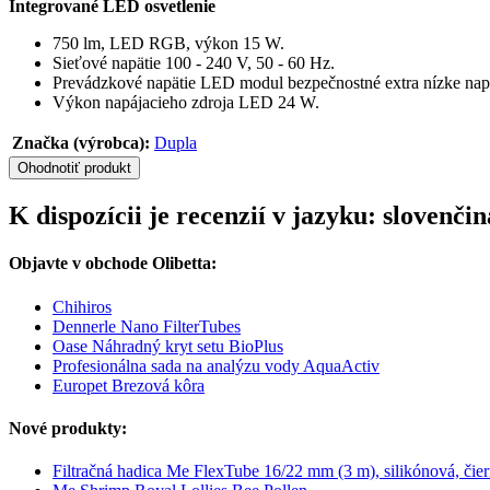
Integrované LED osvetlenie
750 lm, LED RGB, výkon 15 W.
Sieťové napätie 100 - 240 V, 50 - 60 Hz.
Prevádzkové napätie LED modul bezpečnostné extra nízke napä
Výkon napájacieho zdroja LED 24 W.
Značka (výrobca):
Dupla
Ohodnotiť produkt
K dispozícii je recenzií v jazyku: slovenč
Objavte v obchode Olibetta:
Chihiros
Dennerle Nano FilterTubes
Oase Náhradný kryt setu BioPlus
Profesionálna sada na analýzu vody AquaActiv
Europet Brezová kôra
Nové produkty:
Filtračná hadica Me FlexTube 16/22 mm (3 m), silikónová, čie