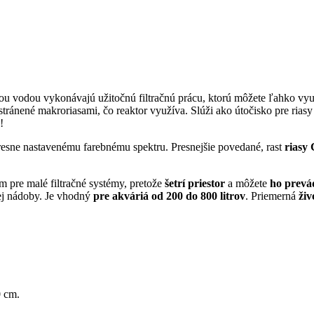
skou vodou vykonávajú užitočnú filtračnú prácu, ktorú môžete ľahko vy
ránené makroriasami, čo reaktor využíva. Slúži ako útočisko pre riasy 
!
resne nastavenému farebnému spektru. Presnejšie povedané, rast
riasy
pre malé filtračné systémy, pretože
šetrí priestor
a môžete
ho prevá
nej nádoby. Je vhodný
pre akváriá od 200 do 800 litrov
. Priemerná
živ
0 cm.