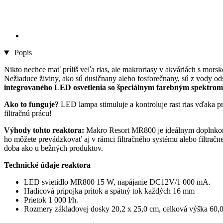
Popis
Nikto nechce mať príliš veľa rias, ale makroriasy v akváriách s mor
Nežiaduce živiny, ako sú dusičnany alebo fosforečnany, sú z vody odst
integrovaného LED osvetlenia so špeciálnym farebným spektrom
Ako to funguje?
LED lampa stimuluje a kontroluje rast rias vďaka p
filtračnú prácu!
Výhody tohto reaktora:
Makro Resort MR800 je ideálnym doplnkom 
ho môžete prevádzkovať aj v rámci filtračného systému alebo filtrač
doba ako u bežných produktov.
Technické údaje reaktora
LED svietidlo MR800 15 W, napájanie DC12V/1 000 mA.
Hadicová prípojka prítok a spätný tok každých 16 mm
Prietok 1 000 l/h.
Rozmery základovej dosky 20,2 x 25,0 cm, celková výška 60,