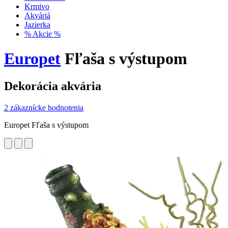
Krmivo
Akváriá
Jazierka
% Akcie %
Europet
Fľaša s výstupom
Dekorácia akvária
2 zákaznícke hodnotenia
Europet Fľaša s výstupom