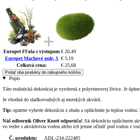
Europet Fľaša s výstupom
€ 20,49
Europet Machové gule, S
€ 5,19
Celková cena:
€ 25,68
Pridať oba produkty do nákupného košíka
Popis
Táto realistická dekorácia je vyrobená z polyesterovej živice. Je úp
Je vhodná do sladkovodných aj morských akvárií.
Tip:
opatrne vyberte dekoráciu z obalu a opláchnite ju teplou vodou.
Náš odborník Oliver Knott odporúča!
Ak dekoráciu opláchnete akv
vo vedre s akváriovou vodou alebo ich jemne očistiť pod vodou z vo
Č. produktu:
ADL-234-222485