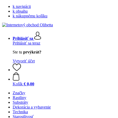
k navigácii
k obsahu
k nákupnému košíku
Prihlásiť sa
Prihlásiť sa teraz
Ste tu
prvýkrát?
Vytvoriť účet
Košík
€ 0,00
Značky
Rastliny
Substráty
Dekorácia a vybavenie
Technika
Starostlivosť