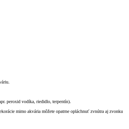
váriu.
r. peroxid vodíka, riedidlo, terpentín).
 dekorácie mimo akvária môžete opatrne opláchnuť zvnútra aj zvonku