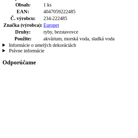
Obsah:
1 ks
EAN:
4047059222485
Č. výrobcu:
234-222485
Značka (výrobca):
Europet
Druhy:
ryby, bezstavovce
Použite:
akvárium, morská voda, sladká voda
Informácie o umelých dekoráciách
Právne informácie
Odporúčame