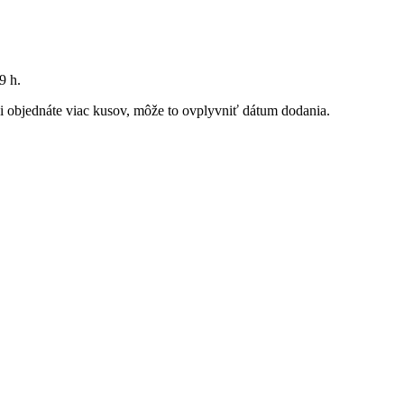
9 h
.
 si objednáte viac kusov, môže to ovplyvniť dátum dodania.