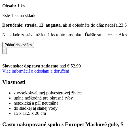
Obsah:
1 ks
Ešte 1 ks na sklade
Doručenie: streda, 12. augusta
, ak si objednáte do dňa:
nedeľa,23:5
Na sklade zostáva už len 1 ks tohto produktu. Ďalšie sú na ceste. Ak
Pridať do košíka
Slovensko: doprava zadarmo
nad € 52,90
Viac informácií o odoslaní a doručení
Vlastnosti
z vysokokvalitnej polyesterovej živice
úplne neškodná pre okrasné ryby
netoxická a pH neutrálna
do sladkej aj slanej vody
15 x 11,5 x 20 cm
Často nakupované spolu s Europet Machové gule, S