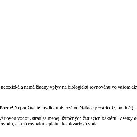
lne netoxická a nemá žiadny vplyv na biologickú rovnováhu vo vašom ak
Pozor!
Nepoužívajte mydlo, univerzálne čistiace prostriedky ani iné (nap
áriovou vodou, stratí sa menej užitočných čistiacich baktérií! Všetky
dovodu, ak má rovnakú teplotu ako akváriová voda.