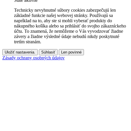
Stále aktívne
Technicky nevyhnutné súbory cookies zabezpečujú len
základné funkcie našej webovej stránky. Používajú sa
napríklad na to, aby ste si mohli vyberať produkty do
nákupného košíka alebo sa prihlásiť do svojho zákazníckeho
účtu. To znamená, že nemôžeme o Vás vyvodzovať žiadne
závery a žiadne výsledné údaje nebudú nikdy poskytnuté
tretím stranám.
Uložiť nastavenia.
Súhlasiť
Len povinné
Zásady ochrany osobných údajov