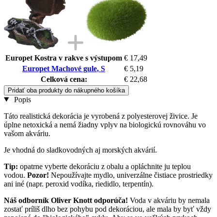
Europet Kostra v rakve s výstupom
€ 17,49
Europet Machové gule, S
€ 5,19
Celková cena:
€ 22,68
Pridať oba produkty do nákupného košíka
Popis
Táto realistická dekorácia je vyrobená z polyesterovej živice. Je
úplne netoxická a nemá žiadny vplyv na biologickú rovnováhu vo
vašom akváriu.
Je vhodná do sladkovodných aj morských akvárií.
Tip:
opatrne vyberte dekoráciu z obalu a opláchnite ju teplou
vodou.
Pozor!
Nepoužívajte mydlo, univerzálne čistiace prostriedky
ani iné (napr. peroxid vodíka, riedidlo, terpentín).
Náš odborník Oliver Knott odporúča!
Voda v akváriu by nemala
zostať príliš dlho bez pohybu pod dekoráciou, ale mala by byť vždy