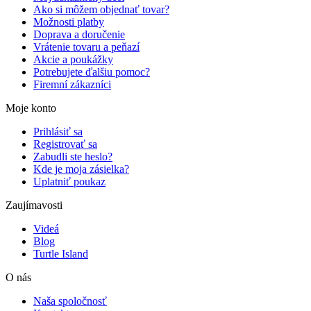
Ako si môžem objednať tovar?
Možnosti platby
Doprava a doručenie
Vrátenie tovaru a peňazí
Akcie a poukážky
Potrebujete ďalšiu pomoc?
Firemní zákazníci
Moje konto
Prihlásiť sa
Registrovať sa
Zabudli ste heslo?
Kde je moja zásielka?
Uplatniť poukaz
Zaujímavosti
Videá
Blog
Turtle Island
O nás
Naša spoločnosť