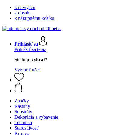
k navigácii
k obsahu
k nákupnému košíku
Prihlásiť sa
Prihlásiť sa teraz
Ste tu
prvýkrát?
Vytvoriť účet
Značky
Rastliny
Substráty
Dekorácia a vybavenie
Technika
Starostlivosť
Krmivo