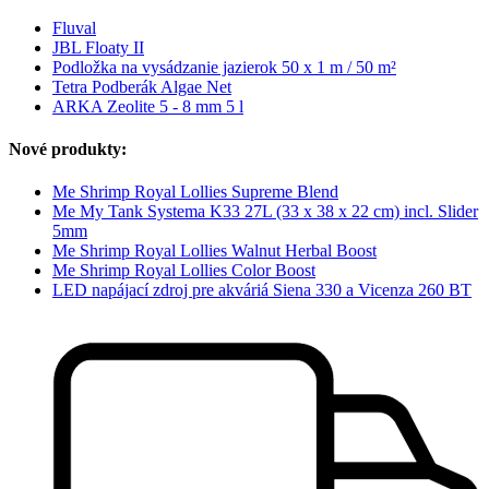
Fluval
JBL Floaty II
Podložka na vysádzanie jazierok 50 x 1 m / 50 m²
Tetra Podberák Algae Net
ARKA Zeolite 5 - 8 mm 5 l
Nové produkty:
Me Shrimp Royal Lollies Supreme Blend
Me My Tank Systema K33 27L (33 x 38 x 22 cm) incl. Slider
5mm
Me Shrimp Royal Lollies Walnut Herbal Boost
Me Shrimp Royal Lollies Color Boost
LED napájací zdroj pre akváriá Siena 330 a Vicenza 260 BT