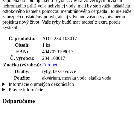
zapojená do "biologického" cyklu. Aby sa vo veľkých prvkoch
nehromadilo príliš veľa nehybnej vody, mali by ste zvážiť inštaláciu
odtokového kameňa pomocou membránového čerpadla - to nielenže
zabezpečí dostatočný pohyb, ale aj vdýchne vášmu vysnívanému
projektu nový život! Vaše ryby budú mať radosť z extra porcie
kyslíka!
Č. produktu:
ADL-234-108017
Obsah:
1 ks
EAN:
4047059108017
Č. výrobcu:
234-108017
Značka (výrobca):
Europet
Druhy:
ryby, bezstavovce
Použite:
akvárium, morská voda, sladká voda
Informácie o umelých dekoráciách
Právne informácie
Odporúčame