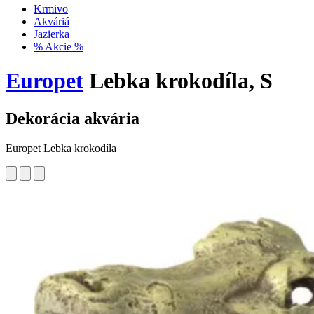
Krmivo
Akváriá
Jazierka
% Akcie %
Europet
Lebka krokodíla, S
Dekorácia akvária
Europet Lebka krokodíla