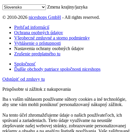
Zmena krajiny/jazyka
© 2010-2026
niceshops GmbH
- All rights reserved.
Prehľad informácií
Ochrana osobných údajov
Všeobecné zmluvné a storno podmienky
Vyhlásenie o prístupnosti
Nastavenia ochrany osobných údajov
Zrušenie predplatného tu
Spoločnosť
Ďalšie obchody patriace spoločnosti niceshops
Odstúpiť od zmluvy tu
Prispôsobte si zážitok z nakupovania
Iba s vaším súhlasom používame súbory cookies a iné technológie,
aby sme vám mohli ponúknuť personalizovaný nákupný zážitok.
Na tento účel zhromažďujeme údaje o našich používateľoch, ich
správaní a zariadeniach. Tieto údaje využívame na neustále
zlepšovanie našej webovej stránky, zobrazovanie personalizovanej
reklamy a obsahu a na analýzu štatistík používania. Vaše zašifrované