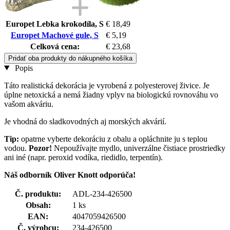
Europet Lebka krokodíla, S
€ 18,49
Europet Machové gule, S
€ 5,19
Celková cena:
€ 23,68
Pridať oba produkty do nákupného košíka
Popis
Táto realistická dekorácia je vyrobená z polyesterovej živice. Je
úplne netoxická a nemá žiadny vplyv na biologickú rovnováhu vo
vašom akváriu.
Je vhodná do sladkovodných aj morských akvárií.
Tip:
opatrne vyberte dekoráciu z obalu a opláchnite ju s teplou
vodou.
Pozor!
Nepoužívajte mydlo, univerzálne čistiace prostriedky
ani iné (napr. peroxid vodíka, riedidlo, terpentín).
Náš odborník Oliver Knott odporúča!
Č. produktu:
ADL-234-426500
Obsah:
1 ks
EAN:
4047059426500
Č. výrobcu:
234-426500