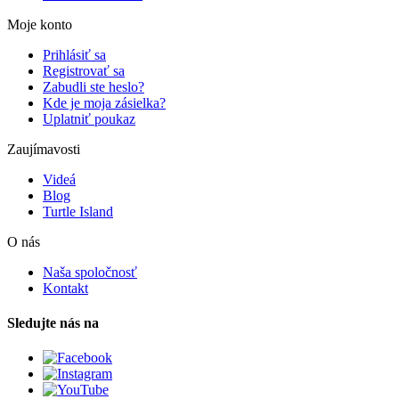
Moje konto
Prihlásiť sa
Registrovať sa
Zabudli ste heslo?
Kde je moja zásielka?
Uplatniť poukaz
Zaujímavosti
Videá
Blog
Turtle Island
O nás
Naša spoločnosť
Kontakt
Sledujte nás na