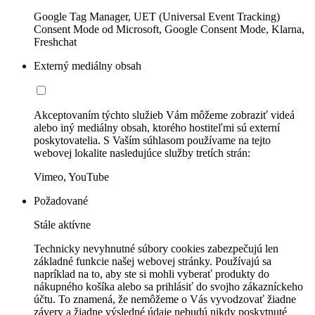
Google Tag Manager, UET (Universal Event Tracking)
Consent Mode od Microsoft, Google Consent Mode, Klarna,
Freshchat
Externý mediálny obsah
Akceptovaním týchto služieb Vám môžeme zobraziť videá
alebo iný mediálny obsah, ktorého hostiteľmi sú externí
poskytovatelia. S Vaším súhlasom používame na tejto
webovej lokalite nasledujúce služby tretích strán:
Vimeo, YouTube
Požadované
Stále aktívne
Technicky nevyhnutné súbory cookies zabezpečujú len
základné funkcie našej webovej stránky. Používajú sa
napríklad na to, aby ste si mohli vyberať produkty do
nákupného košíka alebo sa prihlásiť do svojho zákazníckeho
účtu. To znamená, že nemôžeme o Vás vyvodzovať žiadne
závery a žiadne výsledné údaje nebudú nikdy poskytnuté