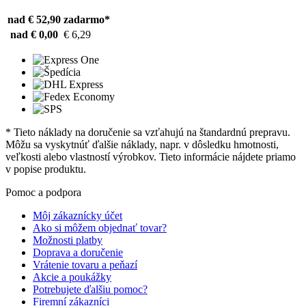
nad € 52,90
zadarmo*
nad € 0,00
€ 6,29
* Tieto náklady na doručenie sa vzťahujú na štandardnú prepravu.
Môžu sa vyskytnúť ďalšie náklady, napr. v dôsledku hmotnosti,
veľkosti alebo vlastností výrobkov. Tieto informácie nájdete priamo
v popise produktu.
Pomoc a podpora
Môj zákaznícky účet
Ako si môžem objednať tovar?
Možnosti platby
Doprava a doručenie
Vrátenie tovaru a peňazí
Akcie a poukážky
Potrebujete ďalšiu pomoc?
Firemní zákazníci