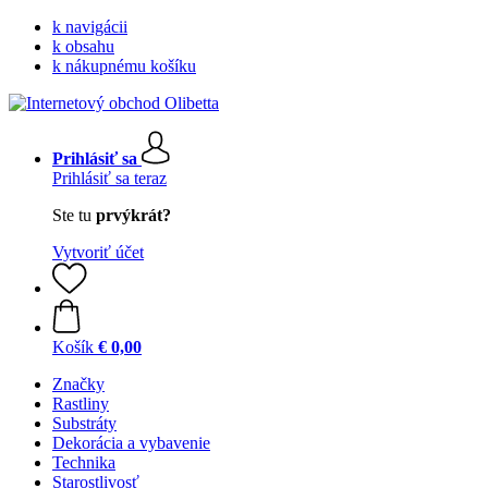
k navigácii
k obsahu
k nákupnému košíku
Prihlásiť sa
Prihlásiť sa teraz
Ste tu
prvýkrát?
Vytvoriť účet
Košík
€ 0,00
Značky
Rastliny
Substráty
Dekorácia a vybavenie
Technika
Starostlivosť