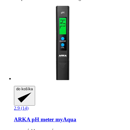
do košíka
2.9 (14)
ARKA
pH meter myAqua