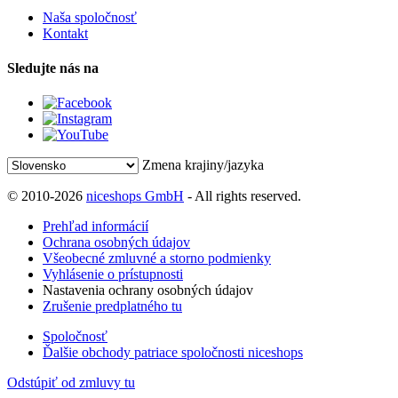
Naša spoločnosť
Kontakt
Sledujte nás na
Zmena krajiny/jazyka
© 2010-2026
niceshops GmbH
- All rights reserved.
Prehľad informácií
Ochrana osobných údajov
Všeobecné zmluvné a storno podmienky
Vyhlásenie o prístupnosti
Nastavenia ochrany osobných údajov
Zrušenie predplatného tu
Spoločnosť
Ďalšie obchody patriace spoločnosti niceshops
Odstúpiť od zmluvy tu