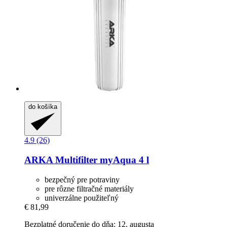
do košíka
4.9 (26)
ARKA
Multifilter myAqua 4 l
bezpečný pre potraviny
pre rôzne filtračné materiály
univerzálne použiteľný
€ 81,99
Bezplatné doručenie do dňa: 12. augusta