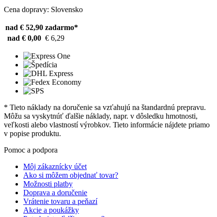
Cena dopravy: Slovensko
nad € 52,90
zadarmo*
nad € 0,00
€ 6,29
* Tieto náklady na doručenie sa vzťahujú na štandardnú prepravu.
Môžu sa vyskytnúť ďalšie náklady, napr. v dôsledku hmotnosti,
veľkosti alebo vlastností výrobkov. Tieto informácie nájdete priamo
v popise produktu.
Pomoc a podpora
Môj zákaznícky účet
Ako si môžem objednať tovar?
Možnosti platby
Doprava a doručenie
Vrátenie tovaru a peňazí
Akcie a poukážky