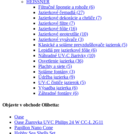
HEISSNER
Filtračné špongie a rohože (6)
Jazierkové čerpadlá (27)
Jazierkové dekorácie a chrliče (7)
Jazierkové filtre (7)
Jazierkové fólie (16)
Jazierkové geotextílie (10)
Jazierkové vysávače (3)
Klasické a solárne prevzdušňovače jazierok (5)
Lepidlá pre jazierkové fólie (6)
Náhradné UV-C žiarivky (10)
Osvetlenie jazierka (36)
Plachty a siete (5)
Solárne fontány (3)
Údržba jazierka (9)
UV-C čističe jazierok (5)
Výsadba jazierka (6)
Záhradné fontány (6)
Objavte v obchode Olibetta:
Oase
Oase Žiarovka UVC Philips 24 W CC-L 2G11
Papillon Nano Cone
Hobby Sea Shells Set