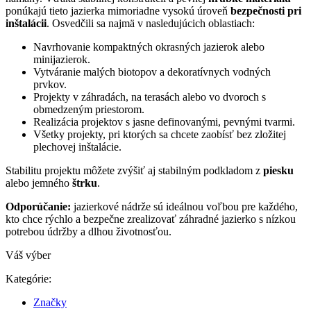
ponúkajú tieto jazierka mimoriadne vysokú úroveň
bezpečnosti pri
inštalácii
. Osvedčili sa najmä v nasledujúcich oblastiach:
Navrhovanie kompaktných okrasných jazierok alebo
minijazierok.
Vytváranie malých biotopov a dekoratívnych vodných
prvkov.
Projekty v záhradách, na terasách alebo vo dvoroch s
obmedzeným priestorom.
Realizácia projektov s jasne definovanými, pevnými tvarmi.
Všetky projekty, pri ktorých sa chcete zaobísť bez zložitej
plechovej inštalácie.
Stabilitu projektu môžete zvýšiť aj stabilným podkladom z
piesku
alebo jemného
štrku
.
Odporúčanie:
jazierkové nádrže sú ideálnou voľbou pre každého,
kto chce rýchlo a bezpečne zrealizovať záhradné jazierko s nízkou
potrebou údržby a dlhou životnosťou.
Váš výber
Kategórie:
Značky