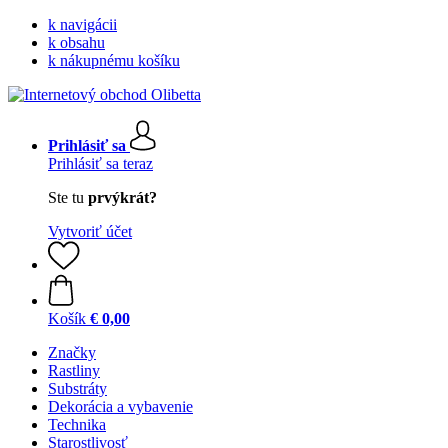
k navigácii
k obsahu
k nákupnému košíku
Prihlásiť sa
Prihlásiť sa teraz
Ste tu
prvýkrát?
Vytvoriť účet
Košík
€ 0,00
Značky
Rastliny
Substráty
Dekorácia a vybavenie
Technika
Starostlivosť