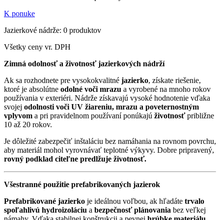
K ponuke
Jazierkové nádrže: 0 produktov
Všetky ceny vr. DPH
Zimná odolnosť a životnosť jazierkových nádrží
Ak sa rozhodnete pre vysokokvalitné
jazierko
, získate riešenie,
ktoré je absolútne
odolné voči mrazu
a vyrobené na mnoho rokov
používania v exteriéri. Nádrže získavajú vysoké hodnotenie vďaka
svojej
odolnosti voči UV žiareniu, mrazu a poveternostným
vplyvom
a pri pravidelnom používaní ponúkajú
životnosť
približne
10 až 20 rokov.
Je dôležité zabezpečiť inštaláciu bez namáhania na rovnom povrchu,
aby materiál mohol vyrovnávať teplotné výkyvy. Dobre pripravený,
rovný podklad citeľne predlžuje životnosť.
Všestranné použitie prefabrikovaných jazierok
Prefabrikované jazierko
je ideálnou voľbou, ak hľadáte
trvalo
spoľahlivú hydroizoláciu
a
bezpečnosť plánovania
bez veľkej
námahy. Vďaka stabilnej konštrukcii a pevnej
hrúbke materiálu