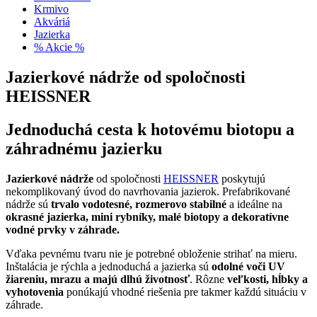
Krmivo
Akváriá
Jazierka
% Akcie %
Jazierkové nádrže od spoločnosti
HEISSNER
Jednoduchá cesta k hotovému biotopu a
záhradnému jazierku
Jazierkové nádrže
od spoločnosti
HEISSNER
poskytujú
nekomplikovaný úvod do navrhovania jazierok. Prefabrikované
nádrže sú
trvalo vodotesné, rozmerovo stabilné
a ideálne na
okrasné jazierka, mini rybníky, malé biotopy a dekoratívne
vodné prvky v záhrade.
Vďaka pevnému tvaru nie je potrebné obloženie strihať na mieru.
Inštalácia je rýchla a jednoduchá a jazierka sú
odolné voči UV
žiareniu, mrazu a majú dlhú životnosť
. Rôzne
veľkosti, hĺbky a
vyhotovenia
ponúkajú vhodné riešenia pre takmer každú situáciu v
záhrade.