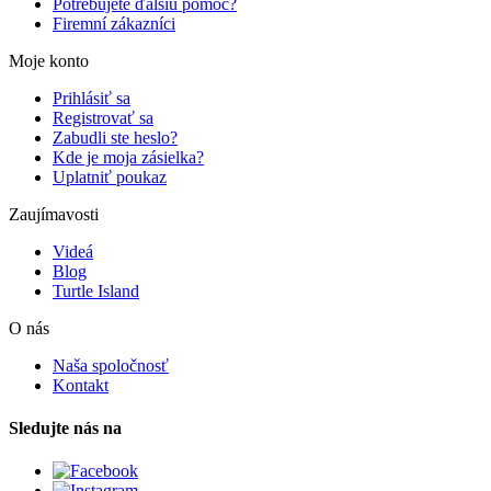
Potrebujete ďalšiu pomoc?
Firemní zákazníci
Moje konto
Prihlásiť sa
Registrovať sa
Zabudli ste heslo?
Kde je moja zásielka?
Uplatniť poukaz
Zaujímavosti
Videá
Blog
Turtle Island
O nás
Naša spoločnosť
Kontakt
Sledujte nás na