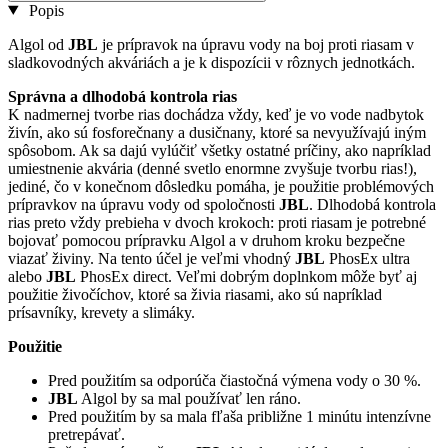
Popis
Algol od
JBL
je prípravok na úpravu vody na boj proti riasam v
sladkovodných akváriách a je k dispozícii v rôznych jednotkách.
Správna a dlhodobá kontrola rias
K nadmernej tvorbe rias dochádza vždy, keď je vo vode nadbytok
živín, ako sú fosforečnany a dusičnany, ktoré sa nevyužívajú iným
spôsobom. Ak sa dajú vylúčiť všetky ostatné príčiny, ako napríklad
umiestnenie akvária (denné svetlo enormne zvyšuje tvorbu rias!),
jediné, čo v konečnom dôsledku pomáha, je použitie problémových
prípravkov na úpravu vody od spoločnosti
JBL
. Dlhodobá kontrola
rias preto vždy prebieha v dvoch krokoch: proti riasam je potrebné
bojovať pomocou prípravku Algol a v druhom kroku bezpečne
viazať živiny. Na tento účel je veľmi vhodný
JBL
PhosEx ultra
alebo
JBL
PhosEx direct. Veľmi dobrým doplnkom môže byť aj
použitie živočíchov, ktoré sa živia riasami, ako sú napríklad
prísavníky, krevety a slimáky.
Použitie
Pred použitím sa odporúča čiastočná výmena vody o 30 %.
JBL
Algol by sa mal používať len ráno.
Pred použitím by sa mala fľaša približne 1 minútu intenzívne
pretrepávať.