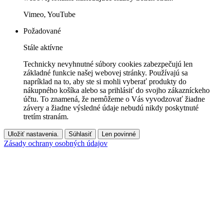
Vimeo, YouTube
Požadované
Stále aktívne
Technicky nevyhnutné súbory cookies zabezpečujú len
základné funkcie našej webovej stránky. Používajú sa
napríklad na to, aby ste si mohli vyberať produkty do
nákupného košíka alebo sa prihlásiť do svojho zákazníckeho
účtu. To znamená, že nemôžeme o Vás vyvodzovať žiadne
závery a žiadne výsledné údaje nebudú nikdy poskytnuté
tretím stranám.
Uložiť nastavenia.
Súhlasiť
Len povinné
Zásady ochrany osobných údajov