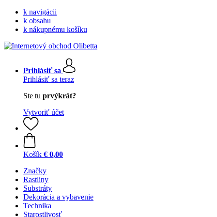
k navigácii
k obsahu
k nákupnému košíku
Prihlásiť sa
Prihlásiť sa teraz
Ste tu
prvýkrát?
Vytvoriť účet
Košík
€ 0,00
Značky
Rastliny
Substráty
Dekorácia a vybavenie
Technika
Starostlivosť