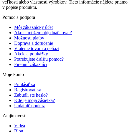
veľkosti alebo vlastností výrobkov. Tieto informácie nájdete priamo
v popise produktu.
Pomoc a podpora
Môj zákaznícky účet
Ako si môžem objednať tovar?
Možnosti platby
Doprava a doručenie
Vrátenie tovaru a peňazí
Akcie a poukážky
Potrebujete ďalšiu pomoc?
Firemní zákazníci
Moje konto
Prihlásiť sa
Registrovať sa
Zabudli ste heslo?
Kde je moja zásielka?
Uplatniť poukaz
Zaujímavosti
Videá
Blog