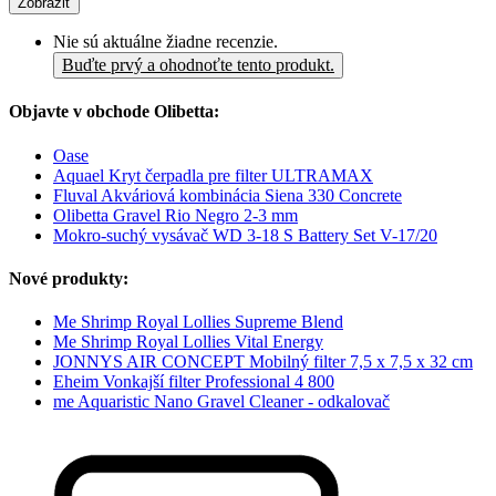
Zobraziť
Nie sú aktuálne žiadne recenzie.
Buďte prvý a ohodnoťte tento produkt.
Objavte v obchode Olibetta:
Oase
Aquael Kryt čerpadla pre filter ULTRAMAX
Fluval Akváriová kombinácia Siena 330 Concrete
Olibetta Gravel Rio Negro 2-3 mm
Mokro-suchý vysávač WD 3-18 S Battery Set V-17/20
Nové produkty:
Me Shrimp Royal Lollies Supreme Blend
Me Shrimp Royal Lollies Vital Energy
JONNYS AIR CONCEPT Mobilný filter 7,5 x 7,5 x 32 cm
Eheim Vonkajší filter Professional 4 800
me Aquaristic Nano Gravel Cleaner - odkalovač