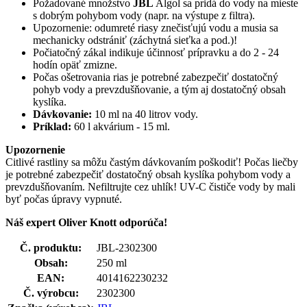
Požadované množstvo
JBL
Algol sa pridá do vody na mieste
s dobrým pohybom vody (napr. na výstupe z filtra).
Upozornenie: odumreté riasy znečisťujú vodu a musia sa
mechanicky odstrániť (záchytná sieťka a pod.)!
Počiatočný zákal indikuje účinnosť prípravku a do 2 - 24
hodín opäť zmizne.
Počas ošetrovania rias je potrebné zabezpečiť dostatočný
pohyb vody a prevzdušňovanie, a tým aj dostatočný obsah
kyslíka.
Dávkovanie:
10 ml na 40 litrov vody.
Príklad:
60 l akvárium - 15 ml.
Upozornenie
Citlivé rastliny sa môžu častým dávkovaním poškodiť! Počas liečby
je potrebné zabezpečiť dostatočný obsah kyslíka pohybom vody a
prevzdušňovaním. Nefiltrujte cez uhlík! UV-C čističe vody by mali
byť počas úpravy vypnuté.
Náš expert Oliver Knott odporúča!
Č. produktu:
JBL-2302300
Obsah:
250 ml
EAN:
4014162230232
Č. výrobcu:
2302300