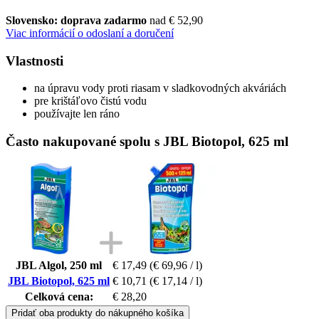
Slovensko: doprava zadarmo
nad € 52,90
Viac informácií o odoslaní a doručení
Vlastnosti
na úpravu vody proti riasam v sladkovodných akváriách
pre krištáľovo čistú vodu
používajte len ráno
Často nakupované spolu s JBL Biotopol, 625 ml
JBL Algol, 250 ml
€ 17,49
(€ 69,96 / l)
JBL Biotopol, 625 ml
€ 10,71
(€ 17,14 / l)
Celková cena:
€ 28,20
Pridať oba produkty do nákupného košíka