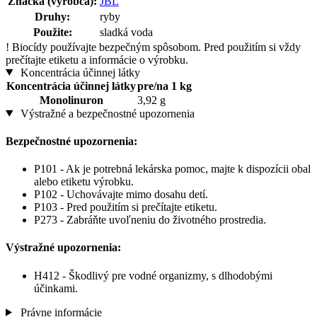
Značka (výrobca):
JBL
Druhy:
ryby
Použite:
sladká voda
!
Biocídy používajte bezpečným spôsobom. Pred použitím si vždy
prečítajte etiketu a informácie o výrobku.
Koncentrácia účinnej látky
Koncentrácia účinnej látky
pre/na 1 kg
Monolinuron
3,92 g
Výstražné a bezpečnostné upozornenia
Bezpečnostné upozornenia:
P101 - Ak je potrebná lekárska pomoc, majte k dispozícii obal
alebo etiketu výrobku.
P102 - Uchovávajte mimo dosahu detí.
P103 - Pred použitím si prečítajte etiketu.
P273 - Zabráňte uvoľneniu do životného prostredia.
Výstražné upozornenia:
H412 - Škodlivý pre vodné organizmy, s dlhodobými
účinkami.
Právne informácie