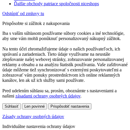
Ďalšie obchody patriace spoločnosti niceshops
Odstúpiť od zmluvy tu
Prispôsobte si zážitok z nakupovania
Iba s vaším súhlasom používame súbory cookies a iné technológie,
aby sme vám mohli ponúknuť personalizovaný nákupný zážitok.
Na tento účel zhromažďujeme údaje o našich používateľoch, ich
správaní a zariadeniach. Tieto údaje využívame na neustále
zlepšovanie našej webovej stránky, zobrazovanie personalizovanej
reklamy a obsahu a na analýzu štatistík používania. Vaše zašifrované
údaje môžeme tiež synchronizovať s externými poskytovateľmi a
zobrazovať vám ponuky prostredníctvom ich online reklamných
kanálov, len ak už ich služby sami používate.
Pred udelením súhlasu sa, prosím, oboznámte s nastaveniami a
našimi
zásadami ochrany osobných údajov
.
Súhlasiť
Len povinné
Prispôsobiť nastavenia
Zásady ochrany osobných údajov
Individuálne nastavenia ochrany údajov