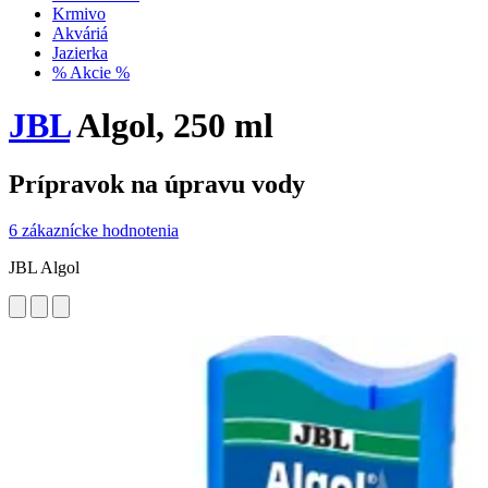
Krmivo
Akváriá
Jazierka
% Akcie %
JBL
Algol, 250 ml
Prípravok na úpravu vody
6 zákaznícke hodnotenia
JBL Algol