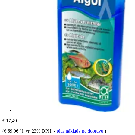
€ 17,49
(
€ 69,96 / l
, vr. 23% DPH.
-
plus náklady na dopravu
)