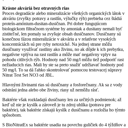
Krásne akváriá bez otravných rias
Proces degradácie alebo mineralizácie všetkých organických látok v
akváriu (zvyšky potravy a rastlín, výlučky rýb) prebieha cez štádiá
proteín-amónium-dusitan-dusičnan. Pri dobre fungujúcom
biologickom filtračnom systéme by amoniak a dusitany nemali byť
zistiteľné, len pomaly sa zvyšuje obsah dusičnanov. Dusičnany sú
konečnou fázou mineralizácie v akváriu a v relatívne vysokých
koncentráciách sú pre ryby netoxické. Na jednej strane môžu
dusičnany využívať rastliny ako živinu, no ak dôjde k ich prebytku,
negatívne vplýva na rast rastlín a môže mať negatívny vplyv na
pohodu citlivých rýb. Hodnoty nad 50 mg/l môžu tiež podporiť rast
nežiaducich rias. Mali by ste sa preto snažiť udržiavať hodnoty pod
50 mg/l. To sa dá ľahko skontrolovať pomocou testovacej súpravy
Nitrat Test Set NO3 od JBL.
Hlavnými živinami rias sú dusičnany a fosforečnany. Ak sa z vody
odstráni jedna alebo obe živiny, riasy už nemôžu rásť.
Baktérie však rozkladajú dusičnany len za určitých podmienok; až
keď už nie je kyslík a zároveň je tu zdroj uhlíka (potrava pre
baktérie), tak baktérie získajú kyslík z dusičnanu a rozložia ho týmto
spôsobom.
S BioNitratEx sa baktérie usadia na povrchu guličiek do 4 týždňov a