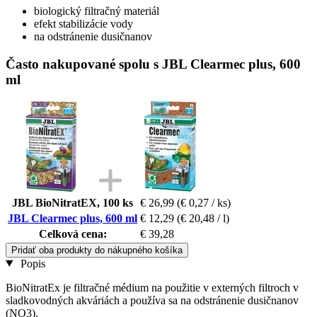
biologický filtračný materiál
efekt stabilizácie vody
na odstránenie dusičnanov
Často nakupované spolu s JBL Clearmec plus, 600
ml
JBL BioNitratEX, 100 ks
€ 26,99
(€ 0,27 / ks)
JBL Clearmec plus, 600 ml
€ 12,29
(€ 20,48 / l)
Celková cena:
€ 39,28
Pridať oba produkty do nákupného košíka
Popis
BioNitratEx je filtračné médium na použitie v externých filtroch v
sladkovodných akváriách a používa sa na odstránenie dusičnanov
(NO3).