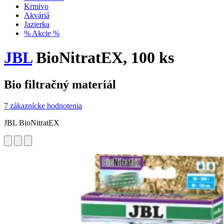
Krmivo
Akváriá
Jazierka
% Akcie %
JBL
BioNitratEX, 100 ks
Bio filtračný materiál
7 zákaznícke hodnotenia
JBL BioNitratEX