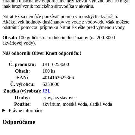
Hladinu dusičnanov odporúčame neznižovať výrazne pod 10 mg/l,
inak hrozí vznik toxického sírovodíka v akváriu.
Nitrat Ex sa nemôže používať priamo v morských akváriách.
Akékoľvek hodnoty dusičnanov vo vode z vodovodu však môžete
odstrániť pomocou prípravku Nitrat Ex ešte pred výmenou vody.
Obsah:
100 guličiek na redukciu dusičnanov (na 200-300 l
akváriovej vody).
Náš odborník Oliver Knott odporúča:!
Č. produktu:
JBL-6253600
Obsah:
100 ks
EAN:
4014162625366
Č. výrobcu:
6253600
Značka (výrobca):
JBL
Druhy:
ryby, bezstavovce
Použite:
akvárium, morská voda, sladká voda
Právne informácie
Odporúčame