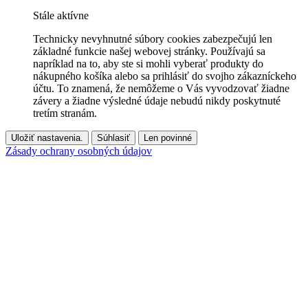
Stále aktívne
Technicky nevyhnutné súbory cookies zabezpečujú len
základné funkcie našej webovej stránky. Používajú sa
napríklad na to, aby ste si mohli vyberať produkty do
nákupného košíka alebo sa prihlásiť do svojho zákazníckeho
účtu. To znamená, že nemôžeme o Vás vyvodzovať žiadne
závery a žiadne výsledné údaje nebudú nikdy poskytnuté
tretím stranám.
Uložiť nastavenia.
Súhlasiť
Len povinné
Zásady ochrany osobných údajov