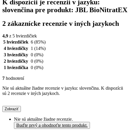
K dispozícii je recenzií v jazyku:
slovenčina pre produkt: JBL BioNitratEX
2 zákaznícke recenzie v iných jazykoch
4,9
z 5 hviezdičiek
5 hviezdičiek
6
(85%)
4 hviezdičky
1
(14%)
3 hviezdičky
0
(0%)
2 hviezdičky
0
(0%)
1 hviezdička
0
(0%)
7
hodnotení
Nie sú aktuálne žiadne recenzie v jazyku: slovenčina. K dispozícii
sú 2 recenzie v iných jazykoch.
Zobraziť
Nie sú aktuálne žiadne recenzie.
Buďte prvý a ohodnoťte tento produkt.