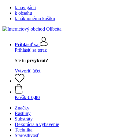
k navigácii
k obsahu
k nákupnému košíku
Prihlásiť sa
Prihlásiť sa teraz
Ste tu
prvýkrát?
Vytvoriť účet
Košík
€ 0,00
Značky
Rastliny
Substráty
Dekorácia a vybavenie
Technika
Starostlivosť