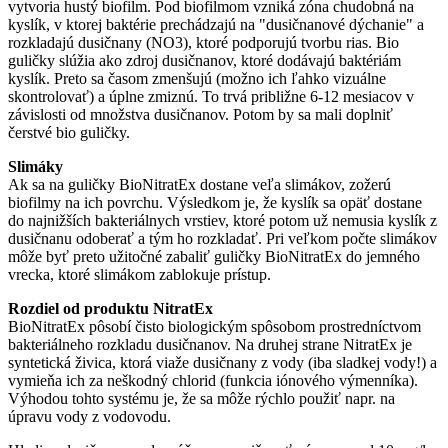
vytvoria hustý biofilm. Pod biofilmom vzniká zóna chudobná na
kyslík, v ktorej baktérie prechádzajú na "dusičnanové dýchanie" a
rozkladajú dusičnany (NO3), ktoré podporujú tvorbu rias. Bio
guličky slúžia ako zdroj dusičnanov, ktoré dodávajú baktériám
kyslík. Preto sa časom zmenšujú (možno ich ľahko vizuálne
skontrolovať) a úplne zmiznú. To trvá približne 6-12 mesiacov v
závislosti od množstva dusičnanov. Potom by sa mali doplniť
čerstvé bio guličky.
Slimáky
Ak sa na guličky BioNitratEx dostane veľa slimákov, zožerú
biofilmy na ich povrchu. Výsledkom je, že kyslík sa opäť dostane
do najnižších bakteriálnych vrstiev, ktoré potom už nemusia kyslík z
dusičnanu odoberať a tým ho rozkladať. Pri veľkom počte slimákov
môže byť preto užitočné zabaliť guličky BioNitratEx do jemného
vrecka, ktoré slimákom zablokuje prístup.
Rozdiel od produktu NitratEx
BioNitratEx pôsobí čisto biologickým spôsobom prostredníctvom
bakteriálneho rozkladu dusičnanov. Na druhej strane NitratEx je
syntetická živica, ktorá viaže dusičnany z vody (iba sladkej vody!) a
vymieňa ich za neškodný chlorid (funkcia iónového výmenníka).
Výhodou tohto systému je, že sa môže rýchlo použiť napr. na
úpravu vody z vodovodu.