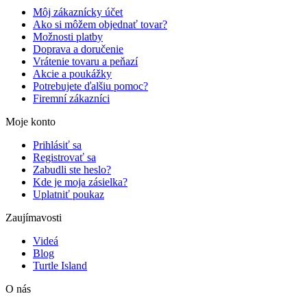
Môj zákaznícky účet
Ako si môžem objednať tovar?
Možnosti platby
Doprava a doručenie
Vrátenie tovaru a peňazí
Akcie a poukážky
Potrebujete ďalšiu pomoc?
Firemní zákazníci
Moje konto
Prihlásiť sa
Registrovať sa
Zabudli ste heslo?
Kde je moja zásielka?
Uplatniť poukaz
Zaujímavosti
Videá
Blog
Turtle Island
O nás