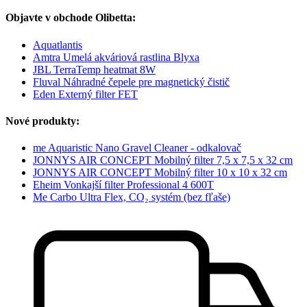
Objavte v obchode Olibetta:
Aquatlantis
Amtra Umelá akváriová rastlina Blyxa
JBL TerraTemp heatmat 8W
Fluval Náhradné čepele pre magnetický čistič
Eden Externý filter FET
Nové produkty:
me Aquaristic Nano Gravel Cleaner - odkalovač
JONNYS AIR CONCEPT Mobilný filter 7,5 x 7,5 x 32 cm
JONNYS AIR CONCEPT Mobilný filter 10 x 10 x 32 cm
Eheim Vonkajší filter Professional 4 600T
Me Carbo Ultra Flex, CO₂ systém (bez fľaše)