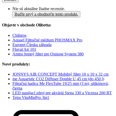
Nie sú aktuálne žiadne recenzie.
Buďte prvý a ohodnoťte tento produkt.
Objavte v obchode Olibetta:
Chihiros
Aquael Filtračné médium PHOSMAX Pro
Europet Čínska záhrada
Fluval Air 101
Amtra Jemný filter pre Osmose System 380
Nové produkty:
JONNYS AIR CONCEPT Mobilný filter 10 x 10 x 32 cm
me Aquaristic CO2 Diffuser Double U 45 cm (do 450 l)
Filtračná hadica Me FlexTube 19/25 mm (3 m), silikónová,
čierna
LED napájací zdroj pre akváriá Siena 330 a Vicenza 260 BT
Tetra VitaMinPro 3in1