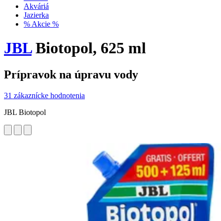
Akváriá
Jazierka
% Akcie %
JBL
Biotopol, 625 ml
Prípravok na úpravu vody
31 zákaznícke hodnotenia
JBL Biotopol