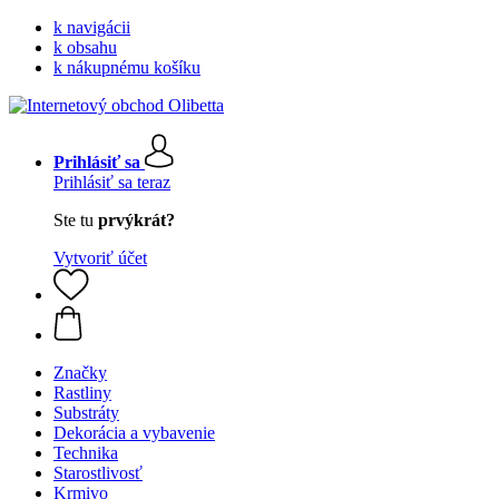
k navigácii
k obsahu
k nákupnému košíku
Prihlásiť sa
Prihlásiť sa teraz
Ste tu
prvýkrát?
Vytvoriť účet
Značky
Rastliny
Substráty
Dekorácia a vybavenie
Technika
Starostlivosť
Krmivo