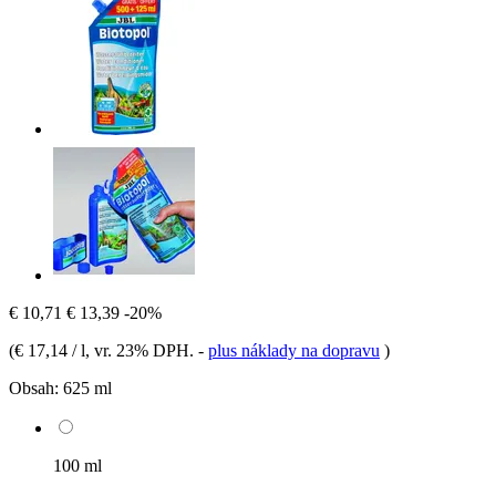
€ 10,71
€ 13,39
-20%
(
€ 17,14 / l
, vr. 23% DPH.
-
plus náklady na dopravu
)
Obsah:
625 ml
100 ml