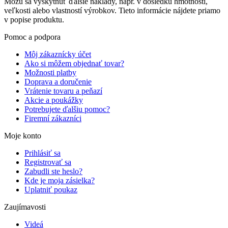
Môžu sa vyskytnúť ďalšie náklady, napr. v dôsledku hmotnosti,
veľkosti alebo vlastností výrobkov. Tieto informácie nájdete priamo
v popise produktu.
Pomoc a podpora
Môj zákaznícky účet
Ako si môžem objednať tovar?
Možnosti platby
Doprava a doručenie
Vrátenie tovaru a peňazí
Akcie a poukážky
Potrebujete ďalšiu pomoc?
Firemní zákazníci
Moje konto
Prihlásiť sa
Registrovať sa
Zabudli ste heslo?
Kde je moja zásielka?
Uplatniť poukaz
Zaujímavosti
Videá