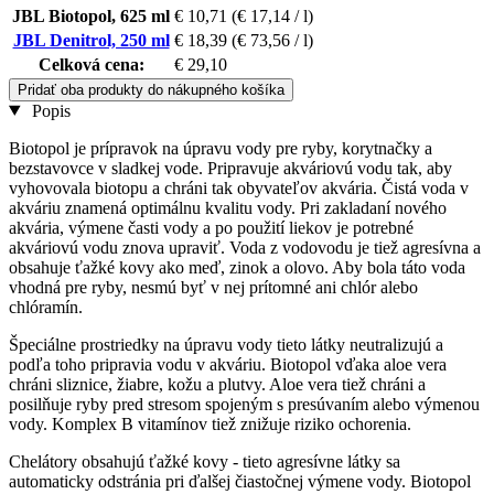
JBL Biotopol, 625 ml
€ 10,71
(€ 17,14 / l)
JBL Denitrol, 250 ml
€ 18,39
(€ 73,56 / l)
Celková cena:
€ 29,10
Pridať oba produkty do nákupného košíka
Popis
Biotopol je prípravok na úpravu vody pre ryby, korytnačky a
bezstavovce v sladkej vode. Pripravuje akváriovú vodu tak, aby
vyhovovala biotopu a chráni tak obyvateľov akvária. Čistá voda v
akváriu znamená optimálnu kvalitu vody. Pri zakladaní nového
akvária, výmene časti vody a po použití liekov je potrebné
akváriovú vodu znova upraviť. Voda z vodovodu je tiež agresívna a
obsahuje ťažké kovy ako meď, zinok a olovo. Aby bola táto voda
vhodná pre ryby, nesmú byť v nej prítomné ani chlór alebo
chlóramín.
Špeciálne prostriedky na úpravu vody tieto látky neutralizujú a
podľa toho pripravia vodu v akváriu. Biotopol vďaka aloe vera
chráni sliznice, žiabre, kožu a plutvy. Aloe vera tiež chráni a
posilňuje ryby pred stresom spojeným s presúvaním alebo výmenou
vody. Komplex B vitamínov tiež znižuje riziko ochorenia.
Chelátory obsahujú ťažké kovy - tieto agresívne látky sa
automaticky odstránia pri ďalšej čiastočnej výmene vody. Biotopol