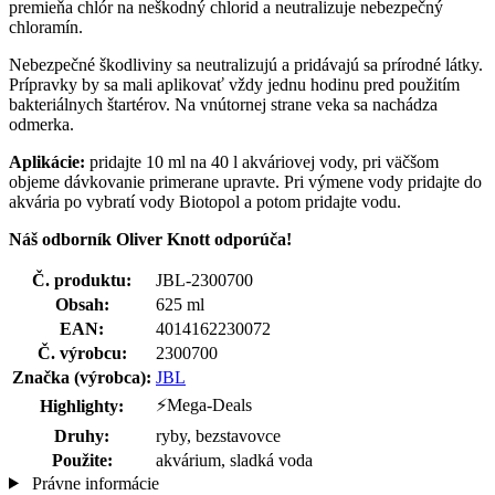
premieňa chlór na neškodný chlorid a neutralizuje nebezpečný
chloramín.
Nebezpečné škodliviny sa neutralizujú a pridávajú sa prírodné látky.
Prípravky by sa mali aplikovať vždy jednu hodinu pred použitím
bakteriálnych štartérov. Na vnútornej strane veka sa nachádza
odmerka.
Aplikácie:
pridajte 10 ml na 40 l akváriovej vody, pri väčšom
objeme dávkovanie primerane upravte. Pri výmene vody pridajte do
akvária po vybratí vody Biotopol a potom pridajte vodu.
Náš odborník Oliver Knott odporúča!
Č. produktu:
JBL-2300700
Obsah:
625 ml
EAN:
4014162230072
Č. výrobcu:
2300700
Značka (výrobca):
JBL
⚡Mega-Deals
Highlighty:
Druhy:
ryby, bezstavovce
Použite:
akvárium, sladká voda
Právne informácie