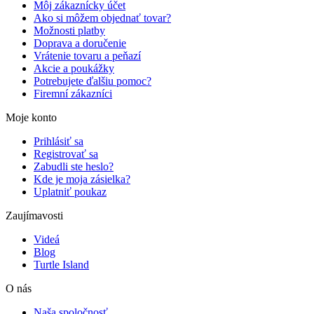
Môj zákaznícky účet
Ako si môžem objednať tovar?
Možnosti platby
Doprava a doručenie
Vrátenie tovaru a peňazí
Akcie a poukážky
Potrebujete ďalšiu pomoc?
Firemní zákazníci
Moje konto
Prihlásiť sa
Registrovať sa
Zabudli ste heslo?
Kde je moja zásielka?
Uplatniť poukaz
Zaujímavosti
Videá
Blog
Turtle Island
O nás
Naša spoločnosť