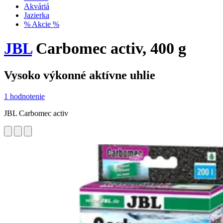
Akváriá
Jazierka
% Akcie %
JBL
Carbomec activ, 400 g
Vysoko výkonné aktívne uhlie
1 hodnotenie
JBL Carbomec activ