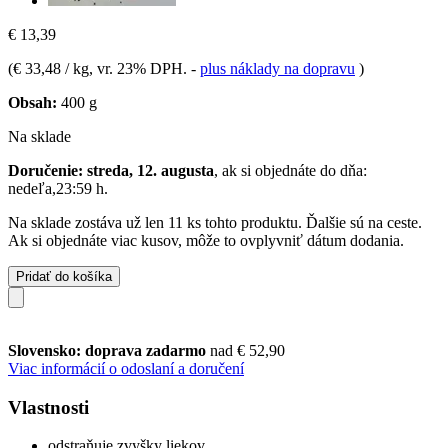
€ 13,39
(
€ 33,48 / kg
, vr. 23% DPH.
-
plus náklady na dopravu
)
Obsah:
400 g
Na sklade
Doručenie: streda, 12. augusta
, ak si objednáte do dňa:
nedeľa,23:59 h
.
Na sklade zostáva už len 11 ks tohto produktu. Ďalšie sú na ceste.
Ak si objednáte viac kusov, môže to ovplyvniť dátum dodania.
Pridať do košíka
Slovensko: doprava zadarmo
nad € 52,90
Viac informácií o odoslaní a doručení
Vlastnosti
odstraňuje zvyšky liekov