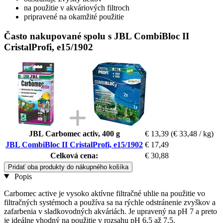
na použitie v akváriových filtroch
pripravené na okamžité použitie
Často nakupované spolu s JBL CombiBloc II
CristalProfi, e15/1902
JBL Carbomec activ, 400 g
€ 13,39
(€ 33,48 / kg)
JBL CombiBloc II CristalProfi, e15/1902
€ 17,49
Celková cena:
€ 30,88
Pridať oba produkty do nákupného košíka
Popis
Carbomec active je vysoko aktívne filtračné uhlie na použitie vo
filtračných systémoch a používa sa na rýchle odstránenie zvyškov a
zafarbenia v sladkovodných akváriách. Je upravený na pH 7 a preto
je ideálne vhodný na použitie v rozsahu pH 6,5 až 7,5.