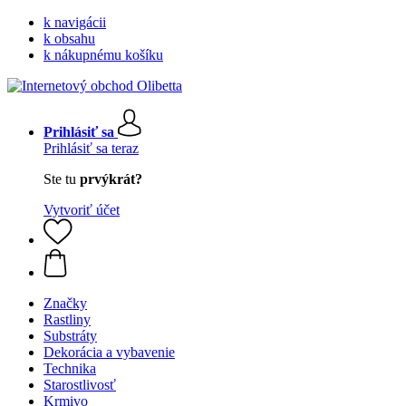
k navigácii
k obsahu
k nákupnému košíku
Prihlásiť sa
Prihlásiť sa teraz
Ste tu
prvýkrát?
Vytvoriť účet
Značky
Rastliny
Substráty
Dekorácia a vybavenie
Technika
Starostlivosť
Krmivo