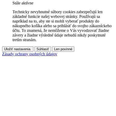
Stále aktívne
Technicky nevyhnutné súbory cookies zabezpečujú len
základné funkcie našej webovej stránky. Používajú sa
napríklad na to, aby ste si mohli vyberať produkty do
nákupného košíka alebo sa prihlásiť do svojho zákazníckeho
účtu. To znamená, že nemôžeme o Vás vyvodzovať žiadne
závery a žiadne výsledné údaje nebudú nikdy poskytnuté
tretím stranám.
Uložiť nastavenia.
Súhlasiť
Len povinné
Zásady ochrany osobných údajov