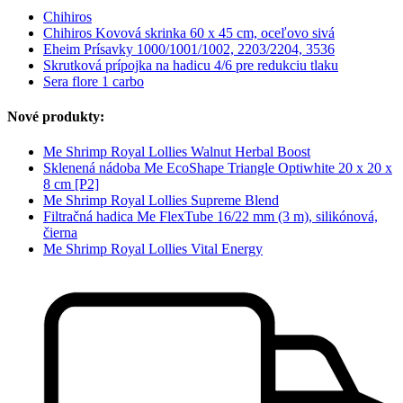
Chihiros
Chihiros Kovová skrinka 60 x 45 cm, oceľovo sivá
Eheim Prísavky 1000/1001/1002, 2203/2204, 3536
Skrutková prípojka na hadicu 4/6 pre redukciu tlaku
Sera flore 1 carbo
Nové produkty:
Me Shrimp Royal Lollies Walnut Herbal Boost
Sklenená nádoba Me EcoShape Triangle Optiwhite 20 x 20 x
8 cm [P2]
Me Shrimp Royal Lollies Supreme Blend
Filtračná hadica Me FlexTube 16/22 mm (3 m), silikónová,
čierna
Me Shrimp Royal Lollies Vital Energy