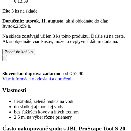
€ 13,39
Ešte 3 ks na sklade
Doručenie: utorok, 11. augusta
, ak si objednáte do dňa:
štvrtok,23:59 h
.
Na sklade zostávajú už len 3 ks tohto produktu. Ďalšie sú na ceste.
Ak si objednáte viac kusov, môže to ovplyvniť dátum dodania.
Pridať do košíka
Slovensko: doprava zadarmo
nad € 52,90
Viac informácií o odoslaní a doručení
Vlastnosti
flexibilná, zelená hadica na vodu
do sladkej aj morskej vody
bez ťažkých kovov a iných toxínov
2,5 m, na výber rôzne priemery
Často nakupované spolu s JBL ProScape Tool S 20