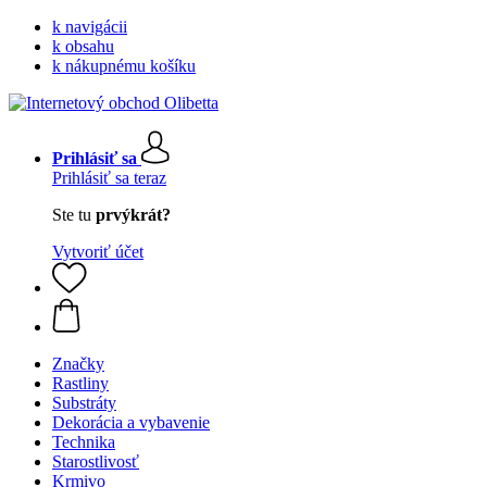
k navigácii
k obsahu
k nákupnému košíku
Prihlásiť sa
Prihlásiť sa teraz
Ste tu
prvýkrát?
Vytvoriť účet
Značky
Rastliny
Substráty
Dekorácia a vybavenie
Technika
Starostlivosť
Krmivo