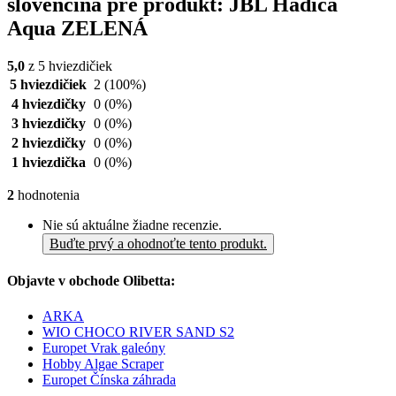
slovenčina pre produkt: JBL Hadica
Aqua ZELENÁ
5,0
z 5 hviezdičiek
5 hviezdičiek
2
(100%)
4 hviezdičky
0
(0%)
3 hviezdičky
0
(0%)
2 hviezdičky
0
(0%)
1 hviezdička
0
(0%)
2
hodnotenia
Nie sú aktuálne žiadne recenzie.
Buďte prvý a ohodnoťte tento produkt.
Objavte v obchode Olibetta:
ARKA
WIO CHOCO RIVER SAND S2
Europet Vrak galeóny
Hobby Algae Scraper
Europet Čínska záhrada