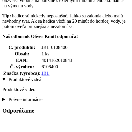
obzvlášť vhodná na použitie s externými filtrami alebo ako hadica
na výmenu vody.
Tip:
hadice sú niekedy neposlušné, ľahko sa zalomia alebo majú
nevhodný tvar. Ak sa hadica vloží na 20 minút do horúcej vody, je
potom oveľa pružnejšia a nezalomí sa.
Náš odborník Oliver Knott odporúča!
Č. produktu:
JBL-6108400
Obsah:
1 ks
EAN:
4014162610843
Č. výrobcu:
6108400
Značka (výrobca):
JBL
Produktové videá
Produktové video
Právne informácie
Odporúčame