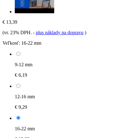
€ 13,39
(vr. 23% DPH.
-
plus náklady na dopravu
)
Veľkosť:
16-22 mm
9-12 mm
€ 6,19
12-16 mm
€ 9,29
16-22 mm