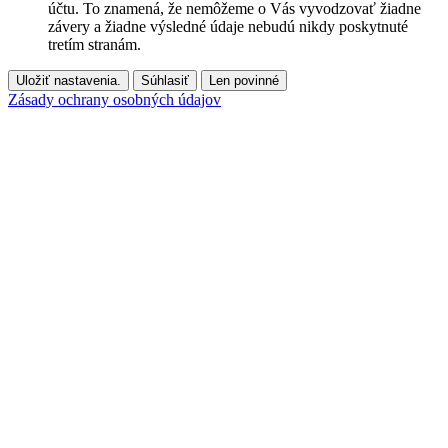
účtu. To znamená, že nemôžeme o Vás vyvodzovať žiadne
závery a žiadne výsledné údaje nebudú nikdy poskytnuté
tretím stranám.
Uložiť nastavenia.
Súhlasiť
Len povinné
Zásady ochrany osobných údajov