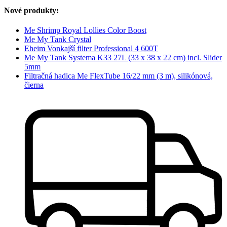
Nové produkty:
Me Shrimp Royal Lollies Color Boost
Me My Tank Crystal
Eheim Vonkajší filter Professional 4 600T
Me My Tank Systema K33 27L (33 x 38 x 22 cm) incl. Slider
5mm
Filtračná hadica Me FlexTube 16/22 mm (3 m), silikónová,
čierna