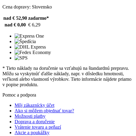
Cena dopravy: Slovensko
nad € 52,90
zadarmo*
nad € 0,00
€ 6,29
* Tieto náklady na doručenie sa vzťahujú na štandardnú prepravu.
Môžu sa vyskytnúť ďalšie náklady, napr. v dôsledku hmotnosti,
veľkosti alebo vlastností výrobkov. Tieto informácie nájdete priamo
v popise produktu.
Pomoc a podpora
Môj zákaznícky účet
Ako si môžem objednať tovar?
Možnosti platby
Doprava a doručenie
Vrátenie tovaru a peňazí
Akcie a poukážky