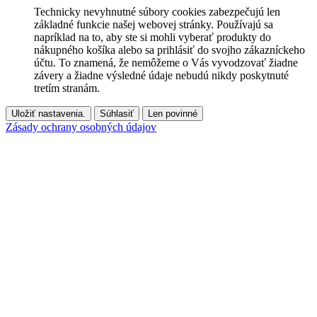
Technicky nevyhnutné súbory cookies zabezpečujú len
základné funkcie našej webovej stránky. Používajú sa
napríklad na to, aby ste si mohli vyberať produkty do
nákupného košíka alebo sa prihlásiť do svojho zákazníckeho
účtu. To znamená, že nemôžeme o Vás vyvodzovať žiadne
závery a žiadne výsledné údaje nebudú nikdy poskytnuté
tretím stranám.
Uložiť nastavenia.
Súhlasiť
Len povinné
Zásady ochrany osobných údajov