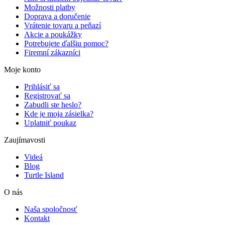
Možnosti platby
Doprava a doručenie
Vrátenie tovaru a peňazí
Akcie a poukážky
Potrebujete ďalšiu pomoc?
Firemní zákazníci
Moje konto
Prihlásiť sa
Registrovať sa
Zabudli ste heslo?
Kde je moja zásielka?
Uplatniť poukaz
Zaujímavosti
Videá
Blog
Turtle Island
O nás
Naša spoločnosť
Kontakt