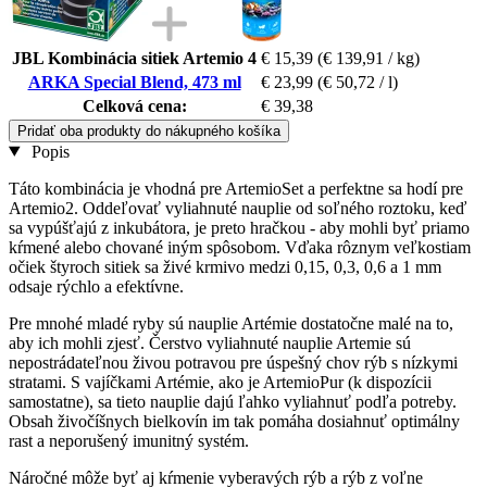
JBL Kombinácia sitiek Artemio 4
€ 15,39
(€ 139,91 / kg)
ARKA Special Blend, 473 ml
€ 23,99
(€ 50,72 / l)
Celková cena:
€ 39,38
Pridať oba produkty do nákupného košíka
Popis
Táto kombinácia je vhodná pre ArtemioSet a perfektne sa hodí pre
Artemio2. Oddeľovať vyliahnuté nauplie od soľného roztoku, keď
sa vypúšťajú z inkubátora, je preto hračkou - aby mohli byť priamo
kŕmené alebo chované iným spôsobom. Vďaka rôznym veľkostiam
očiek štyroch sitiek sa živé krmivo medzi 0,15, 0,3, 0,6 a 1 mm
odsaje rýchlo a efektívne.
Pre mnohé mladé ryby sú nauplie Artémie dostatočne malé na to,
aby ich mohli zjesť. Čerstvo vyliahnuté nauplie Artemie sú
nepostrádateľnou živou potravou pre úspešný chov rýb s nízkymi
stratami. S vajíčkami Artémie, ako je ArtemioPur (k dispozícii
samostatne), sa tieto nauplie dajú ľahko vyliahnuť podľa potreby.
Obsah živočíšnych bielkovín im tak pomáha dosiahnuť optimálny
rast a neporušený imunitný systém.
Náročné môže byť aj kŕmenie vyberavých rýb a rýb z voľne