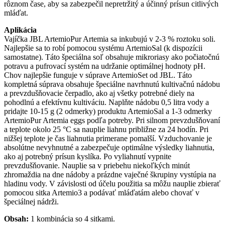
rôznom čase, aby sa zabezpečil nepretržitý a účinný prísun citlivých
mláďat.
Aplikácia
Vajíčka JBL ArtemioPur Artemia sa inkubujú v 2-3 % roztoku soli.
Najlepšie sa to robí pomocou systému ArtemioSal (k dispozícii
samostatne). Táto špeciálna soľ obsahuje mikroriasy ako počiatočnú
potravu a pufrovací systém na udržanie optimálnej hodnoty pH.
Chov najlepšie funguje v súprave ArtemioSet od JBL. Táto
kompletná súprava obsahuje špeciálne navrhnutú kultivačnú nádobu
a prevzdušňovacie čerpadlo, ako aj všetky potrebné diely na
pohodlnú a efektívnu kultiváciu. Naplňte nádobu 0,5 litra vody a
pridajte 10-15 g (2 odmerky) produktu ArtemioSal a 1-3 odmerky
ArtemioPur Artemia eggs podľa potreby. Pri silnom prevzdušňovaní
a teplote okolo 25 °C sa nauplie liahnu približne za 24 hodín. Pri
nižšej teplote je čas liahnutia primerane pomalší. Vzduchovanie je
absolútne nevyhnutné a zabezpečuje optimálne výsledky liahnutia,
ako aj potrebný prísun kyslíka. Po vyliahnutí vypnite
prevzdušňovanie. Nauplie sa v priebehu niekoľkých minút
zhromaždia na dne nádoby a prázdne vaječné škrupiny vystúpia na
hladinu vody. V závislosti od účelu použitia sa môžu nauplie zbierať
pomocou sitka Artemio3 a podávať mláďatám alebo chovať v
špeciálnej nádrži.
Obsah:
1 kombinácia so 4 sitkami.