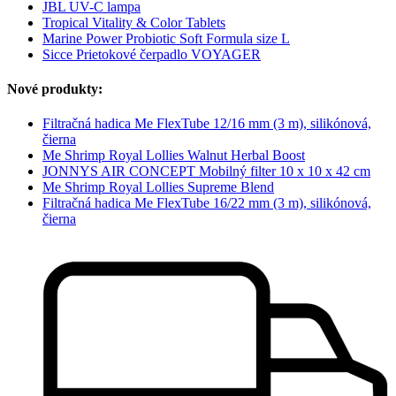
JBL UV-C lampa
Tropical Vitality & Color Tablets
Marine Power Probiotic Soft Formula size L
Sicce Prietokové čerpadlo VOYAGER
Nové produkty:
Filtračná hadica Me FlexTube 12/16 mm (3 m), silikónová,
čierna
Me Shrimp Royal Lollies Walnut Herbal Boost
JONNYS AIR CONCEPT Mobilný filter 10 x 10 x 42 cm
Me Shrimp Royal Lollies Supreme Blend
Filtračná hadica Me FlexTube 16/22 mm (3 m), silikónová,
čierna