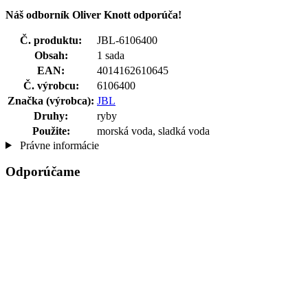
Náš odborník Oliver Knott odporúča!
Č. produktu:
JBL-6106400
Obsah:
1 sada
EAN:
4014162610645
Č. výrobcu:
6106400
Značka (výrobca):
JBL
Druhy:
ryby
Použite:
morská voda, sladká voda
Právne informácie
Odporúčame