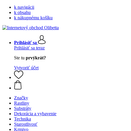
k navigácii
k obsahu
k nákupnému košíku
Prihlásiť sa
Prihlásiť sa teraz
Ste tu
prvýkrát?
Vytvoriť účet
Značky
Rastliny
Substráty
Dekorácia a vybavenie
Technika
Starostlivosť
Krmivo