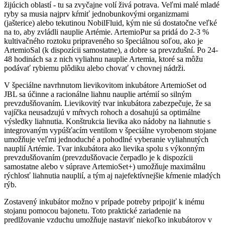
žijúcich oblastí - tu sa zvyčajne volí živá potrava. Veľmi malé mladé
ryby sa musia najprv kŕmiť jednobunkovými organizmami
(jašterice) alebo tekutinou NobilFluid, kým nie sú dostatočne veľké
na to, aby zvládli nauplie Artémie. ArtemioPur sa pridá do 2-3 %
kultivačného roztoku pripraveného so špeciálnou soľou, ako je
ArtemioSal (k dispozícii samostatne), a dobre sa prevzdušní. Po 24-
48 hodinách sa z nich vyliahnu nauplie Artemia, ktoré sa môžu
podávať rybiemu plôdiku alebo chovať v chovnej nádrži.
V špeciálne navrhnutom lievikovitom inkubátore ArtemioSet od
JBL sa účinne a racionálne liahnu nauplie artémií so silným
prevzdušňovaním. Lievikovitý tvar inkubátora zabezpečuje, že sa
vajíčka neusadzujú v mŕtvych rohoch a dosahujú sa optimálne
výsledky liahnutia. Konštrukcia lievika ako nádoby na liahnutie s
integrovaným vypúšťacím ventilom v špeciálne vyrobenom stojane
umožňuje veľmi jednoduché a pohodlné vyberanie vyliahnutých
nauplií Artémie. Tvar inkubátora ako lievika spolu s výkonným
prevzdušňovaním (prevzdušňovacie čerpadlo je k dispozícii
samostatne alebo v súprave ArtemioSet+) umožňuje maximálnu
rýchlosť liahnutia nauplií, a tým aj najefektívnejšie kŕmenie mladých
rýb.
Zostavený inkubátor možno v prípade potreby pripojiť k inému
stojanu pomocou bajonetu. Toto praktické zariadenie na
predlžovanie vzduchu umožňuje nastaviť niekoľko inkubátorov v