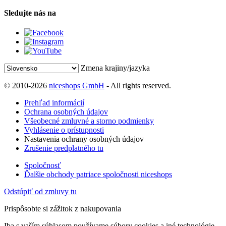
Sledujte nás na
Zmena krajiny/jazyka
© 2010-2026
niceshops GmbH
- All rights reserved.
Prehľad informácií
Ochrana osobných údajov
Všeobecné zmluvné a storno podmienky
Vyhlásenie o prístupnosti
Nastavenia ochrany osobných údajov
Zrušenie predplatného tu
Spoločnosť
Ďalšie obchody patriace spoločnosti niceshops
Odstúpiť od zmluvy tu
Prispôsobte si zážitok z nakupovania
Iba s vaším súhlasom používame súbory cookies a iné technológie,