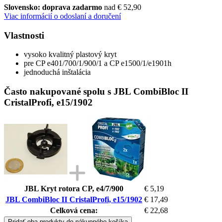
Slovensko: doprava zadarmo
nad € 52,90
Viac informácií o odoslaní a doručení
Vlastnosti
vysoko kvalitný plastový kryt
pre CP e401/700/1/900/1 a CP e1500/1/e1901h
jednoduchá inštalácia
Často nakupované spolu s JBL CombiBloc II
CristalProfi, e15/1902
JBL Kryt rotora CP, e4/7/900
€ 5,19
JBL CombiBloc II CristalProfi, e15/1902
€ 17,49
Celková cena:
€ 22,68
Pridať oba produkty do nákupného košíka