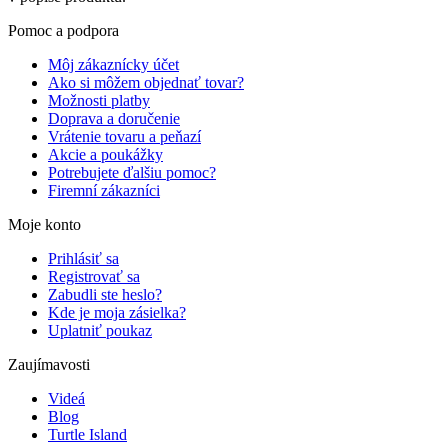
Pomoc a podpora
Môj zákaznícky účet
Ako si môžem objednať tovar?
Možnosti platby
Doprava a doručenie
Vrátenie tovaru a peňazí
Akcie a poukážky
Potrebujete ďalšiu pomoc?
Firemní zákazníci
Moje konto
Prihlásiť sa
Registrovať sa
Zabudli ste heslo?
Kde je moja zásielka?
Uplatniť poukaz
Zaujímavosti
Videá
Blog
Turtle Island