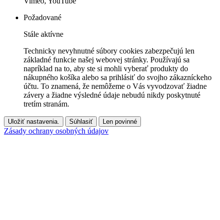
Vimeo, YouTube
Požadované
Stále aktívne
Technicky nevyhnutné súbory cookies zabezpečujú len
základné funkcie našej webovej stránky. Používajú sa
napríklad na to, aby ste si mohli vyberať produkty do
nákupného košíka alebo sa prihlásiť do svojho zákazníckeho
účtu. To znamená, že nemôžeme o Vás vyvodzovať žiadne
závery a žiadne výsledné údaje nebudú nikdy poskytnuté
tretím stranám.
Uložiť nastavenia.
Súhlasiť
Len povinné
Zásady ochrany osobných údajov