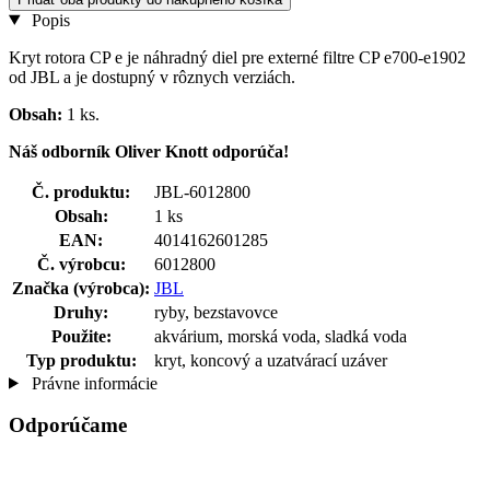
Popis
Kryt rotora CP e je náhradný diel pre externé filtre CP e700-e1902
od JBL a je dostupný v rôznych verziách.
Obsah:
1 ks.
Náš odborník Oliver Knott odporúča!
Č. produktu:
JBL-6012800
Obsah:
1 ks
EAN:
4014162601285
Č. výrobcu:
6012800
Značka (výrobca):
JBL
Druhy:
ryby, bezstavovce
Použite:
akvárium, morská voda, sladká voda
Typ produktu:
kryt, koncový a uzatvárací uzáver
Právne informácie
Odporúčame