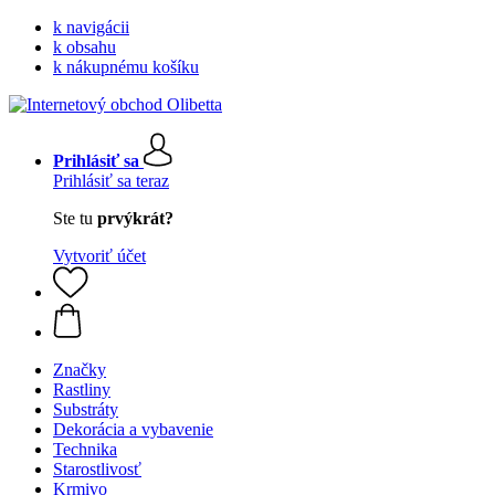
k navigácii
k obsahu
k nákupnému košíku
Prihlásiť sa
Prihlásiť sa teraz
Ste tu
prvýkrát?
Vytvoriť účet
Značky
Rastliny
Substráty
Dekorácia a vybavenie
Technika
Starostlivosť
Krmivo