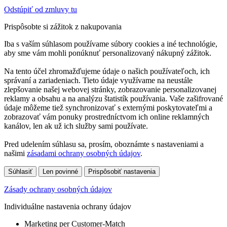
Odstúpiť od zmluvy tu
Prispôsobte si zážitok z nakupovania
Iba s vaším súhlasom používame súbory cookies a iné technológie,
aby sme vám mohli ponúknuť personalizovaný nákupný zážitok.
Na tento účel zhromažďujeme údaje o našich používateľoch, ich
správaní a zariadeniach. Tieto údaje využívame na neustále
zlepšovanie našej webovej stránky, zobrazovanie personalizovanej
reklamy a obsahu a na analýzu štatistík používania. Vaše zašifrované
údaje môžeme tiež synchronizovať s externými poskytovateľmi a
zobrazovať vám ponuky prostredníctvom ich online reklamných
kanálov, len ak už ich služby sami používate.
Pred udelením súhlasu sa, prosím, oboznámte s nastaveniami a
našimi
zásadami ochrany osobných údajov
.
Súhlasiť
Len povinné
Prispôsobiť nastavenia
Zásady ochrany osobných údajov
Individuálne nastavenia ochrany údajov
Marketing per Customer-Match