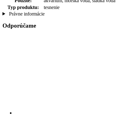
Použite:
akvárium, morská voda, sladká voda
Typ produktu:
tesnenie
Právne informácie
Odporúčame