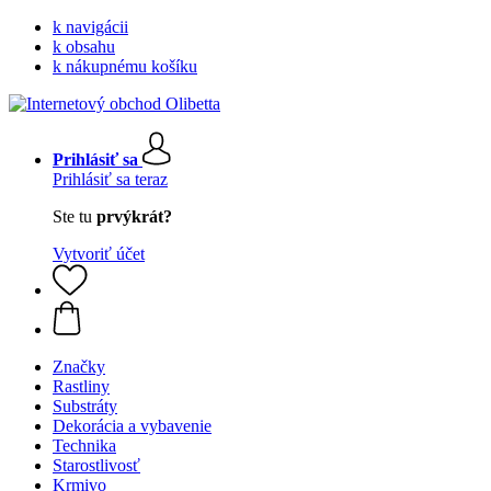
k navigácii
k obsahu
k nákupnému košíku
Prihlásiť sa
Prihlásiť sa teraz
Ste tu
prvýkrát?
Vytvoriť účet
Značky
Rastliny
Substráty
Dekorácia a vybavenie
Technika
Starostlivosť
Krmivo