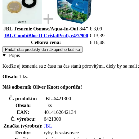
JBL Tesnenie Osmose/Aqua-In-Out 3/4"
€ 3,09
JBL CombiBloc II CristalProfi, e4/7/900
€ 13,39
Celková cena:
€ 16,48
Pridať oba produkty do nákupného košíka
Popis
Keďže aj tesnenia sa z času na čas stanú pórovitými, diely by sa mal
Obsah:
1 ks.
Náš odborník Oliver Knott odporúča!
Č. produktu:
JBL-6421300
Obsah:
1 ks
EAN:
4014162642134
Č. výrobcu:
6421300
Značka (výrobca):
JBL
Druhy:
ryby, bezstavovce