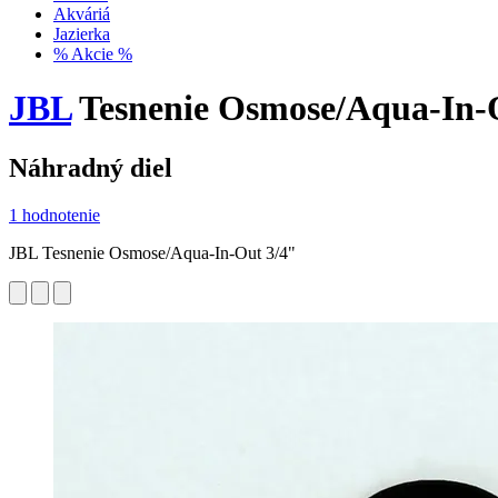
Akváriá
Jazierka
% Akcie %
JBL
Tesnenie Osmose/Aqua-In-
Náhradný diel
1 hodnotenie
JBL Tesnenie Osmose/Aqua-In-Out 3/4"