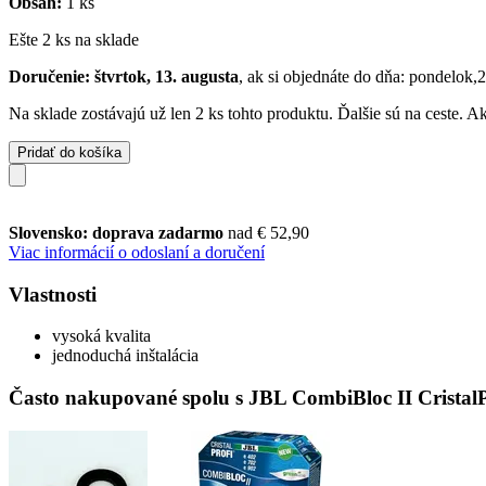
Obsah:
1 ks
Ešte 2 ks na sklade
Doručenie: štvrtok, 13. augusta
, ak si objednáte do dňa:
pondelok,2
Na sklade zostávajú už len 2 ks tohto produktu. Ďalšie sú na ceste. 
Pridať do košíka
Slovensko: doprava zadarmo
nad € 52,90
Viac informácií o odoslaní a doručení
Vlastnosti
vysoká kvalita
jednoduchá inštalácia
Často nakupované spolu s JBL CombiBloc II CristalPr