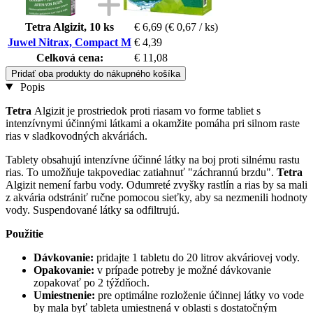
Tetra Algizit, 10 ks
€ 6,69
(€ 0,67 / ks)
Juwel Nitrax, Compact M
€ 4,39
Celková cena:
€ 11,08
Pridať oba produkty do nákupného košíka
Popis
Tetra
Algizit je prostriedok proti riasam vo forme tabliet s
intenzívnymi účinnými látkami a okamžite pomáha pri silnom raste
rias v sladkovodných akváriách.
Tablety obsahujú intenzívne účinné látky na boj proti silnému rastu
rias. To umožňuje takpovediac zatiahnuť "záchrannú brzdu".
Tetra
Algizit nemení farbu vody. Odumreté zvyšky rastlín a rias by sa mali
z akvária odstrániť ručne pomocou sieťky, aby sa nezmenili hodnoty
vody. Suspendované látky sa odfiltrujú.
Použitie
Dávkovanie:
pridajte 1 tabletu do 20 litrov akváriovej vody.
Opakovanie:
v prípade potreby je možné dávkovanie
zopakovať po 2 týždňoch.
Umiestnenie:
pre optimálne rozloženie účinnej látky vo vode
by mala byť tableta umiestnená v oblasti s dostatočným