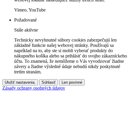
Vimeo, YouTube
Požadované
Stále aktívne
Technicky nevyhnutné súbory cookies zabezpečujú len
základné funkcie našej webovej stránky. Používajú sa
napríklad na to, aby ste si mohli vyberať produkty do
nákupného košíka alebo sa prihlásiť do svojho zákazníckeho
účtu. To znamená, že nemôžeme o Vás vyvodzovať žiadne
závery a žiadne výsledné údaje nebudú nikdy poskytnuté
tretím stranám.
Uložiť nastavenia.
Súhlasiť
Len povinné
Zásady ochrany osobných údajov