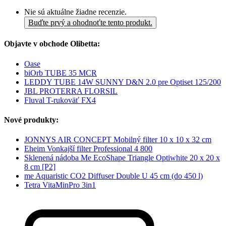
Nie sú aktuálne žiadne recenzie.
Buďte prvý a ohodnoťte tento produkt.
Objavte v obchode Olibetta:
Oase
biOrb TUBE 35 MCR
LEDDY TUBE 14W SUNNY D&N 2.0 pre Optiset 125/200
JBL PROTERRA FLORSIL
Fluval T-rukoväť FX4
Nové produkty:
JONNYS AIR CONCEPT Mobilný filter 10 x 10 x 32 cm
Eheim Vonkajší filter Professional 4 800
Sklenená nádoba Me EcoShape Triangle Optiwhite 20 x 20 x
8 cm [P2]
me Aquaristic CO2 Diffuser Double U 45 cm (do 450 l)
Tetra VitaMinPro 3in1