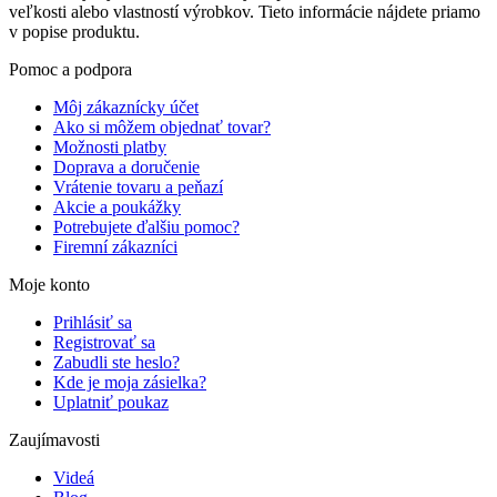
veľkosti alebo vlastností výrobkov. Tieto informácie nájdete priamo
v popise produktu.
Pomoc a podpora
Môj zákaznícky účet
Ako si môžem objednať tovar?
Možnosti platby
Doprava a doručenie
Vrátenie tovaru a peňazí
Akcie a poukážky
Potrebujete ďalšiu pomoc?
Firemní zákazníci
Moje konto
Prihlásiť sa
Registrovať sa
Zabudli ste heslo?
Kde je moja zásielka?
Uplatniť poukaz
Zaujímavosti
Videá