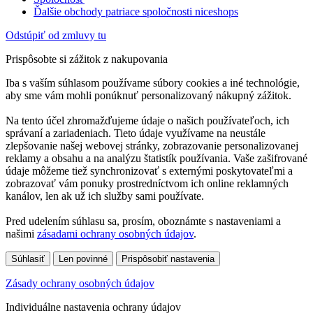
Ďalšie obchody patriace spoločnosti niceshops
Odstúpiť od zmluvy tu
Prispôsobte si zážitok z nakupovania
Iba s vaším súhlasom používame súbory cookies a iné technológie,
aby sme vám mohli ponúknuť personalizovaný nákupný zážitok.
Na tento účel zhromažďujeme údaje o našich používateľoch, ich
správaní a zariadeniach. Tieto údaje využívame na neustále
zlepšovanie našej webovej stránky, zobrazovanie personalizovanej
reklamy a obsahu a na analýzu štatistík používania. Vaše zašifrované
údaje môžeme tiež synchronizovať s externými poskytovateľmi a
zobrazovať vám ponuky prostredníctvom ich online reklamných
kanálov, len ak už ich služby sami používate.
Pred udelením súhlasu sa, prosím, oboznámte s nastaveniami a
našimi
zásadami ochrany osobných údajov
.
Súhlasiť
Len povinné
Prispôsobiť nastavenia
Zásady ochrany osobných údajov
Individuálne nastavenia ochrany údajov