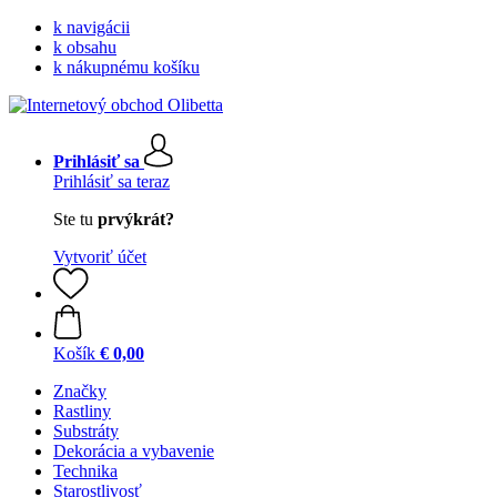
k navigácii
k obsahu
k nákupnému košíku
Prihlásiť sa
Prihlásiť sa teraz
Ste tu
prvýkrát?
Vytvoriť účet
Košík
€ 0,00
Značky
Rastliny
Substráty
Dekorácia a vybavenie
Technika
Starostlivosť