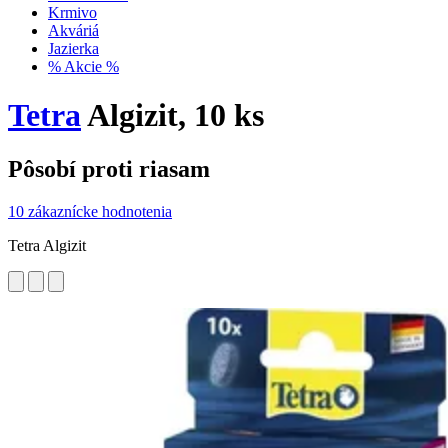
Krmivo
Akváriá
Jazierka
% Akcie %
Tetra
Algizit, 10 ks
Pôsobí proti riasam
10 zákaznícke hodnotenia
Tetra Algizit