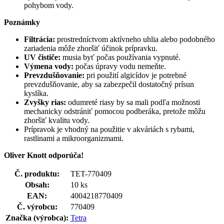
pohybom vody.
Poznámky
Filtrácia:
prostredníctvom aktívneho uhlia alebo podobného
zariadenia môže zhoršiť účinok prípravku.
UV čističe:
musia byť počas používania vypnuté.
Výmena vody:
počas úpravy vodu nemeňte.
Prevzdušňovanie:
pri použití algicídov je potrebné
prevzdušňovanie, aby sa zabezpečil dostatočný prísun
kyslíka.
Zvyšky rias:
odumreté riasy by sa mali podľa možnosti
mechanicky odstrániť pomocou podberáka, pretože môžu
zhoršiť kvalitu vody.
Prípravok je vhodný na použitie v akváriách s rybami,
rastlinami a mikroorganizmami.
Oliver Knott odporúča!
Č. produktu:
TET-770409
Obsah:
10 ks
EAN:
4004218770409
Č. výrobcu:
770409
Značka (výrobca):
Tetra