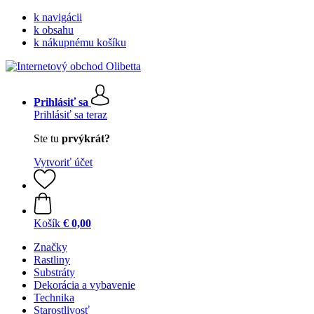
k navigácii
k obsahu
k nákupnému košíku
Prihlásiť sa
Prihlásiť sa teraz
Ste tu
prvýkrát?
Vytvoriť účet
Košík
€ 0,00
Značky
Rastliny
Substráty
Dekorácia a vybavenie
Technika
Starostlivosť