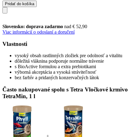
Pridať do košíka
Slovensko: doprava zadarmo
nad € 52,90
Viac informácií o odoslaní a doručení
Vlastnosti
vysoký obsah rastlinných zložiek pre odolnosť a vitalitu
dôležitá vláknina podporuje normálne trávenie
s BioActive formulou a extra prebiotikami
výborná akceptácia a vysoká stráviteľnosť
bez farbív a pridaných konzervačných látok
Často nakupované spolu s Tetra Vločkové krmivo
TetraMin, 1 l