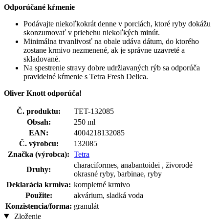
Odporúčané kŕmenie
Podávajte niekoľkokrát denne v porciách, ktoré ryby dokážu
skonzumovať v priebehu niekoľkých minút.
Minimálna trvanlivosť na obale udáva dátum, do ktorého
zostane krmivo nezmenené, ak je správne uzavreté a
skladované.
Na spestrenie stravy dobre udržiavaných rýb sa odporúča
pravidelné kŕmenie s Tetra Fresh Delica.
Oliver Knott odporúča!
Č. produktu:
TET-132085
Obsah:
250 ml
EAN:
4004218132085
Č. výrobcu:
132085
Značka (výrobca):
Tetra
characiformes, anabantoidei , živorodé
Druhy:
okrasné ryby, barbinae, ryby
Deklarácia krmiva:
kompletné krmivo
Použite:
akvárium, sladká voda
Konzistencia/forma:
granulát
Zloženie