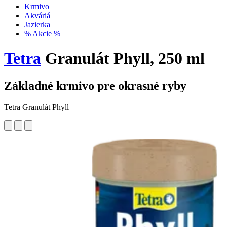
Krmivo
Akváriá
Jazierka
% Akcie %
Tetra
Granulát Phyll, 250 ml
Základné krmivo pre okrasné ryby
Tetra Granulát Phyll