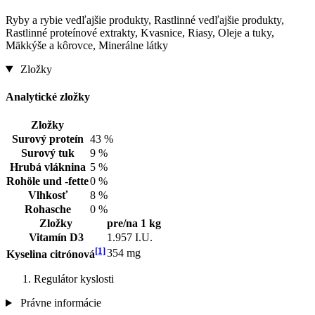
Ryby a rybie vedľajšie produkty, Rastlinné vedľajšie produkty,
Rastlinné proteínové extrakty, Kvasnice, Riasy, Oleje a tuky,
Mäkkýše a kôrovce, Minerálne látky
Zložky
Analytické zložky
Zložky
Surový proteín
43 %
Surový tuk
9 %
Hrubá vláknina
5 %
Rohöle und -fette
0 %
Vlhkosť
8 %
Rohasche
0 %
Zložky
pre/na 1 kg
Vitamín D3
1.957 I.U.
[1]
354 mg
Kyselina citrónová
Regulátor kyslosti
Právne informácie