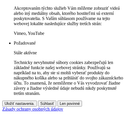
Akceptovaním týchto služieb Vám môžeme zobraziť videá
alebo iný mediálny obsah, ktorého hostiteľmi sú externí
poskytovatelia. S Vaším súhlasom používame na tejto
webovej lokalite nasledujúce služby tretích strán:
Vimeo, YouTube
Požadované
Stále aktívne
Technicky nevyhnutné súbory cookies zabezpečujú len
základné funkcie našej webovej stránky. Používajú sa
napríklad na to, aby ste si mohli vyberať produkty do
nákupného košíka alebo sa prihlásiť do svojho zákazníckeho
účtu. To znamená, že nemôžeme o Vás vyvodzovať žiadne
závery a žiadne výsledné údaje nebudú nikdy poskytnuté
tretím stranám.
Uložiť nastavenia.
Súhlasiť
Len povinné
Zásady ochrany osobných údajov