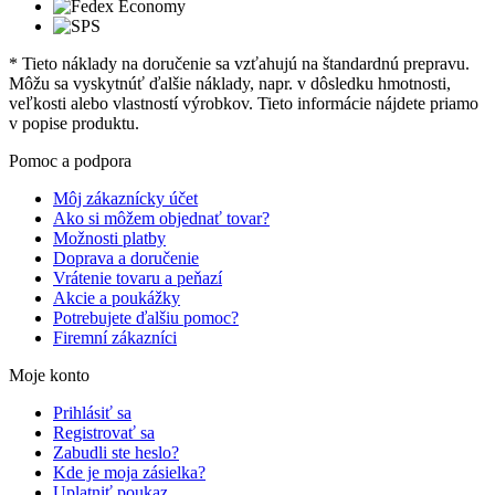
* Tieto náklady na doručenie sa vzťahujú na štandardnú prepravu.
Môžu sa vyskytnúť ďalšie náklady, napr. v dôsledku hmotnosti,
veľkosti alebo vlastností výrobkov. Tieto informácie nájdete priamo
v popise produktu.
Pomoc a podpora
Môj zákaznícky účet
Ako si môžem objednať tovar?
Možnosti platby
Doprava a doručenie
Vrátenie tovaru a peňazí
Akcie a poukážky
Potrebujete ďalšiu pomoc?
Firemní zákazníci
Moje konto
Prihlásiť sa
Registrovať sa
Zabudli ste heslo?
Kde je moja zásielka?
Uplatniť poukaz