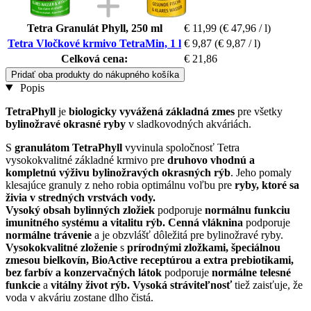
Tetra Granulát Phyll, 250 ml
€ 11,99
(€ 47,96 / l)
Tetra Vločkové krmivo TetraMin, 1 l
€ 9,87
(€ 9,87 / l)
Celková cena:
€ 21,86
Pridať oba produkty do nákupného košíka
Popis
TetraPhyll
je
biologicky vyvážená základná zmes
pre všetky
bylinožravé okrasné ryby
v sladkovodných akváriách.
S
granulátom TetraPhyll
vyvinula spoločnosť Tetra
vysokokvalitné základné krmivo pre
druhovo vhodnú a
kompletnú výživu bylinožravých okrasných rýb
. Jeho pomaly
klesajúce granuly z neho robia optimálnu voľbu pre
ryby, ktoré sa
živia v stredných vrstvách vody.
Vysoký obsah bylinných zložiek
podporuje
normálnu funkciu
imunitného systému a vitalitu rýb.
Cenná vláknina
podporuje
normálne trávenie
a je obzvlášť dôležitá pre bylinožravé ryby.
Vysokokvalitné zloženie
s
prírodnými zložkami, špeciálnou
zmesou bielkovín, BioActive receptúrou a extra prebiotikami,
bez farbív a konzervačných látok
podporuje
normálne telesné
funkcie
a
vitálny život rýb.
Vysoká stráviteľnosť
tiež zaisťuje, že
voda v akváriu zostane dlho čistá.