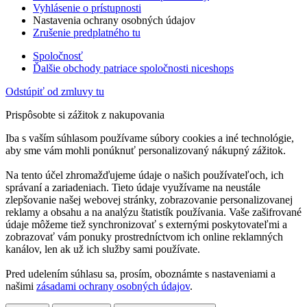
Vyhlásenie o prístupnosti
Nastavenia ochrany osobných údajov
Zrušenie predplatného tu
Spoločnosť
Ďalšie obchody patriace spoločnosti niceshops
Odstúpiť od zmluvy tu
Prispôsobte si zážitok z nakupovania
Iba s vaším súhlasom používame súbory cookies a iné technológie,
aby sme vám mohli ponúknuť personalizovaný nákupný zážitok.
Na tento účel zhromažďujeme údaje o našich používateľoch, ich
správaní a zariadeniach. Tieto údaje využívame na neustále
zlepšovanie našej webovej stránky, zobrazovanie personalizovanej
reklamy a obsahu a na analýzu štatistík používania. Vaše zašifrované
údaje môžeme tiež synchronizovať s externými poskytovateľmi a
zobrazovať vám ponuky prostredníctvom ich online reklamných
kanálov, len ak už ich služby sami používate.
Pred udelením súhlasu sa, prosím, oboznámte s nastaveniami a
našimi
zásadami ochrany osobných údajov
.