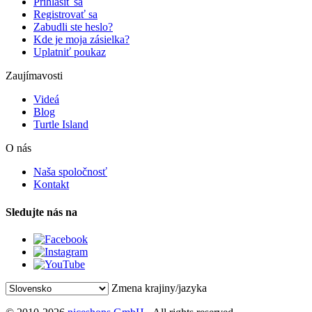
Prihlásiť sa
Registrovať sa
Zabudli ste heslo?
Kde je moja zásielka?
Uplatniť poukaz
Zaujímavosti
Videá
Blog
Turtle Island
O nás
Naša spoločnosť
Kontakt
Sledujte nás na
Zmena krajiny/jazyka