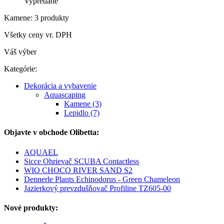
Vypredané
Kamene: 3 produkty
Všetky ceny vr. DPH
Váš výber
Kategórie:
Dekorácia a vybavenie
Aquascaping
Kamene (3)
Lepidlo (7)
Objavte v obchode Olibetta:
AQUAEL
Sicce Ohrievač SCUBA Contactless
WIO CHOCO RIVER SAND S2
Dennerle Plants Echinodorus - Green Chameleon
Jazierkový prevzdušňovač Profiline TZ605-00
Nové produkty: