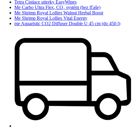
Tetra Čistiace utierky EasyWipes
Me Carbo Ultra Flex, CO₂ systém (bez fľaše)
Me Shrimp Royal Lollies Walnut Herbal Boost
Me Shrimp Royal Lollies Vital Energy
me Aquaristic CO2 Diffuser Double U 45 cm (do 450 l)