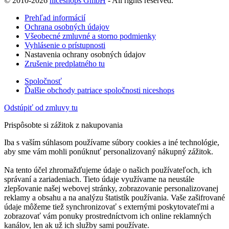
© 2010-2026
niceshops GmbH
- All rights reserved.
Prehľad informácií
Ochrana osobných údajov
Všeobecné zmluvné a storno podmienky
Vyhlásenie o prístupnosti
Nastavenia ochrany osobných údajov
Zrušenie predplatného tu
Spoločnosť
Ďalšie obchody patriace spoločnosti niceshops
Odstúpiť od zmluvy tu
Prispôsobte si zážitok z nakupovania
Iba s vaším súhlasom používame súbory cookies a iné technológie,
aby sme vám mohli ponúknuť personalizovaný nákupný zážitok.
Na tento účel zhromažďujeme údaje o našich používateľoch, ich
správaní a zariadeniach. Tieto údaje využívame na neustále
zlepšovanie našej webovej stránky, zobrazovanie personalizovanej
reklamy a obsahu a na analýzu štatistík používania. Vaše zašifrované
údaje môžeme tiež synchronizovať s externými poskytovateľmi a
zobrazovať vám ponuky prostredníctvom ich online reklamných
kanálov, len ak už ich služby sami používate.