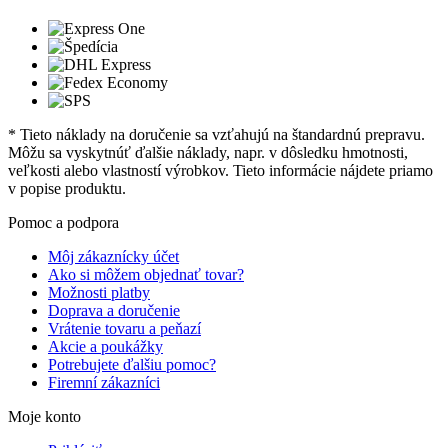
* Tieto náklady na doručenie sa vzťahujú na štandardnú prepravu.
Môžu sa vyskytnúť ďalšie náklady, napr. v dôsledku hmotnosti,
veľkosti alebo vlastností výrobkov. Tieto informácie nájdete priamo
v popise produktu.
Pomoc a podpora
Môj zákaznícky účet
Ako si môžem objednať tovar?
Možnosti platby
Doprava a doručenie
Vrátenie tovaru a peňazí
Akcie a poukážky
Potrebujete ďalšiu pomoc?
Firemní zákazníci
Moje konto