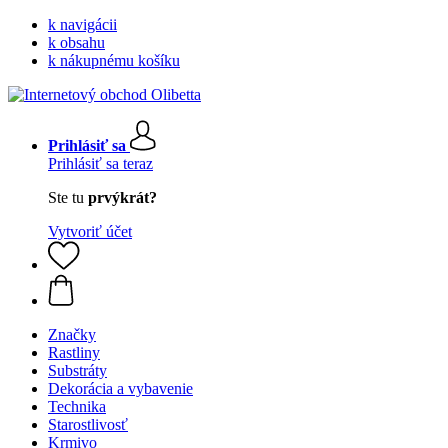
k navigácii
k obsahu
k nákupnému košíku
Prihlásiť sa
Prihlásiť sa teraz
Ste tu
prvýkrát?
Vytvoriť účet
Značky
Rastliny
Substráty
Dekorácia a vybavenie
Technika
Starostlivosť
Krmivo