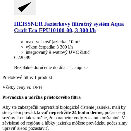
HEISSNER
Jazierkový filtračný systém Aqua
Craft Eco FPU10100-​00, 3 300 l/h
max. veľkosť jazierka: 10 m³
výkon čerpadla: 3 300 l/h
integrovaný 9-wattový UVC čistič
€ 220,99
Bezplatné doručenie do dňa: 11. augusta
Prietokové filtre: 1 produkt
Všetky ceny vr. DPH
Prevádzka a údržba prietokového filtra
Aby ste zabezpečili nepretržité biologické čistenie jazierka, mali by
ste systém prevádzkovať
nepretržite 24 hodín denne,
počas celej
sezóny. Len tak zaručíte, že parametre vody zostanú konštantné. V
závislosti od regiónu a hĺbky jazierka môžete prevádzku počas zimy
upraviť alebo pozastaviť.