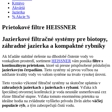
Krmivo
Akváriá
Jazierka
% Akcie %
Prietokové filtre HEISSNER
Jazierkové filtračné systémy pre biotopy,
záhradné jazierka a kompaktné rybníky
Ak hľadáte stabilné riešenie na dlhodobé čistenie vody vo
vonkajšom prostredí, sortiment
HEISSNER
vám ponúka
filtre s
kontinuálnym prietokom
, ktoré sú presne prispôsobené príslušným
jazierkovým čerpadlám
. Tieto systémy sú prvou voľbou na
udržanie kvality vody vo vašom systéme na trvalo vysokej úrovni.
Tieto vysoko výkonné filtračné systémy sa skutočne uplatnia v
záhradných jazierkach
a
jazierkach s rybami
. Vďaka ich
špeciálnej otvorenej konštrukcii je voda neustále usmerňovaná cez
rôzne filtračné stupne. Vďaka tomuto enormnému prietoku sa
ideálne hodia na zvládnutie vyššieho prívodu živín alebo
väčšej
populácie rýb
, a tým zabezpečujú čistú vodu.