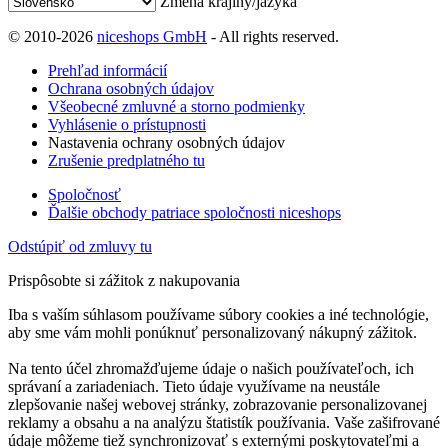
Zmena krajiny/jazyka
© 2010-2026
niceshops GmbH
- All rights reserved.
Prehľad informácií
Ochrana osobných údajov
Všeobecné zmluvné a storno podmienky
Vyhlásenie o prístupnosti
Nastavenia ochrany osobných údajov
Zrušenie predplatného tu
Spoločnosť
Ďalšie obchody patriace spoločnosti niceshops
Odstúpiť od zmluvy tu
Prispôsobte si zážitok z nakupovania
Iba s vaším súhlasom používame súbory cookies a iné technológie,
aby sme vám mohli ponúknuť personalizovaný nákupný zážitok.
Na tento účel zhromažďujeme údaje o našich používateľoch, ich
správaní a zariadeniach. Tieto údaje využívame na neustále
zlepšovanie našej webovej stránky, zobrazovanie personalizovanej
reklamy a obsahu a na analýzu štatistík používania. Vaše zašifrované
údaje môžeme tiež synchronizovať s externými poskytovateľmi a