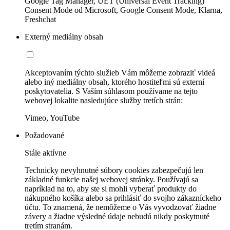
Google Tag Manager, UET (Universal Event Tracking)
Consent Mode od Microsoft, Google Consent Mode, Klarna,
Freshchat
Externý mediálny obsah
Akceptovaním týchto služieb Vám môžeme zobraziť videá
alebo iný mediálny obsah, ktorého hostiteľmi sú externí
poskytovatelia. S Vaším súhlasom používame na tejto
webovej lokalite nasledujúce služby tretích strán:
Vimeo, YouTube
Požadované
Stále aktívne
Technicky nevyhnutné súbory cookies zabezpečujú len
základné funkcie našej webovej stránky. Používajú sa
napríklad na to, aby ste si mohli vyberať produkty do
nákupného košíka alebo sa prihlásiť do svojho zákazníckeho
účtu. To znamená, že nemôžeme o Vás vyvodzovať žiadne
závery a žiadne výsledné údaje nebudú nikdy poskytnuté
tretím stranám.