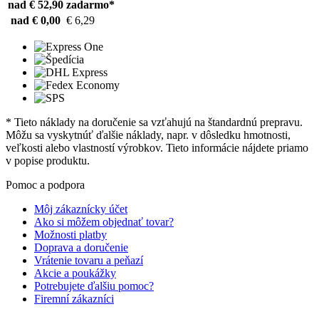
nad € 52,90
zadarmo*
nad € 0,00
€ 6,29
* Tieto náklady na doručenie sa vzťahujú na štandardnú prepravu.
Môžu sa vyskytnúť ďalšie náklady, napr. v dôsledku hmotnosti,
veľkosti alebo vlastností výrobkov. Tieto informácie nájdete priamo
v popise produktu.
Pomoc a podpora
Môj zákaznícky účet
Ako si môžem objednať tovar?
Možnosti platby
Doprava a doručenie
Vrátenie tovaru a peňazí
Akcie a poukážky
Potrebujete ďalšiu pomoc?
Firemní zákazníci