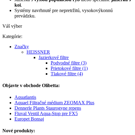
koi
.
Systémy navrhnuté pre nepretržitú, vysokovýkonnú
prevádzku.
Váš výber
Kategórie:
Značky
HEISSNER
Jazierkové filtre
Podvodné filtre (3)
Prietokové filtre (1)
Tlakové filtre (4)
Objavte v obchode Olibetta:
Aquatlantis
Aquael Filtračné médium ZEOMAX Plus
Dennerle Plants Staurogyne repens
Fluval Ventil Aqua-Stop pre FX5
Europet Bonsaj
Nové produkty: