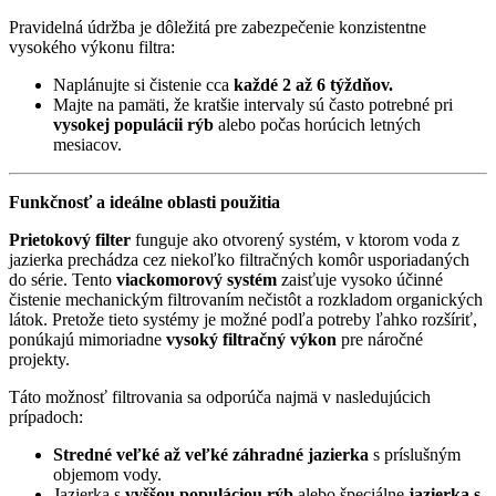
Pravidelná údržba je dôležitá pre zabezpečenie konzistentne
vysokého výkonu filtra:
Naplánujte si čistenie cca
každé 2 až 6 týždňov.
Majte na pamäti, že kratšie intervaly sú často potrebné pri
vysokej populácii rýb
alebo počas horúcich letných
mesiacov.
Funkčnosť a ideálne oblasti použitia
Prietokový filter
funguje ako otvorený systém, v ktorom voda z
jazierka prechádza cez niekoľko filtračných komôr usporiadaných
do série. Tento
viackomorový systém
zaisťuje vysoko účinné
čistenie mechanickým filtrovaním nečistôt a rozkladom organických
látok. Pretože tieto systémy je možné podľa potreby ľahko rozšíriť,
ponúkajú mimoriadne
vysoký filtračný výkon
pre náročné
projekty.
Táto možnosť filtrovania sa odporúča najmä v nasledujúcich
prípadoch:
Stredné veľké až veľké záhradné jazierka
s príslušným
objemom vody.
Jazierka s
vyššou populáciou rýb
alebo špeciálne
jazierka s