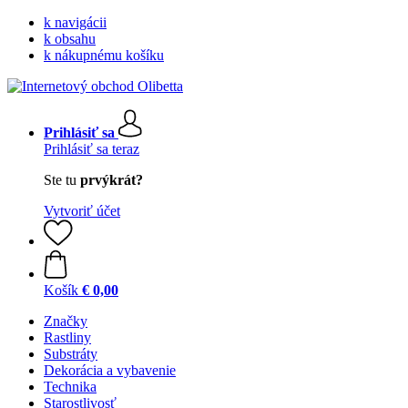
k navigácii
k obsahu
k nákupnému košíku
Prihlásiť sa
Prihlásiť sa teraz
Ste tu
prvýkrát?
Vytvoriť účet
Košík
€ 0,00
Značky
Rastliny
Substráty
Dekorácia a vybavenie
Technika
Starostlivosť