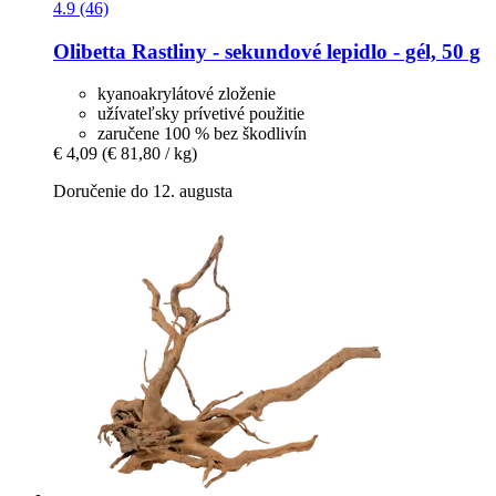
4.9 (46)
Olibetta
Rastliny -​ sekundové lepidlo -​ gél, 50 g
kyanoakrylátové zloženie
užívateľsky prívetivé použitie
zaručene 100 % bez škodlivín
€ 4,09
(€ 81,80 / kg)
Doručenie do 12. augusta