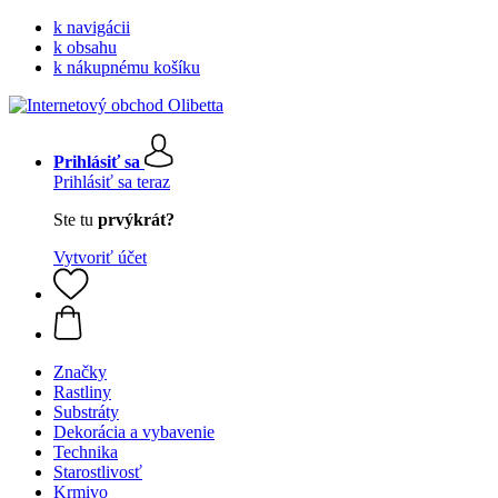
k navigácii
k obsahu
k nákupnému košíku
Prihlásiť sa
Prihlásiť sa teraz
Ste tu
prvýkrát?
Vytvoriť účet
Značky
Rastliny
Substráty
Dekorácia a vybavenie
Technika
Starostlivosť
Krmivo