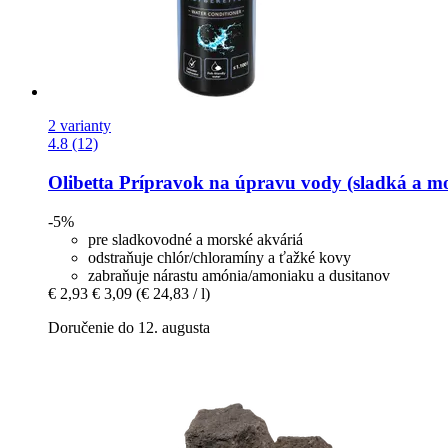
2 varianty
4.8 (12)
Olibetta
Prípravok na úpravu vody (sladká a mo
-5%
pre sladkovodné a morské akváriá
odstraňuje chlór/chloramíny a ťažké kovy
zabraňuje nárastu amónia/amoniaku a dusitanov
€ 2,93
€ 3,09
(€ 24,83 / l)
Doručenie do 12. augusta