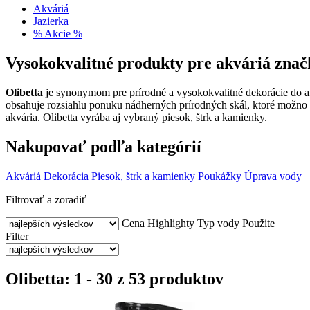
Akváriá
Jazierka
% Akcie %
Vysokokvalitné produkty pre akváriá znač
Olibetta
je synonymom pre prírodné a vysokokvalitné dekorácie do akv
obsahuje rozsiahlu ponuku nádherných prírodných skál, ktoré možno 
akvária. Olibetta vyrába aj vybraný piesok, štrk a kamienky.
Nakupovať podľa kategórií
Akváriá
Dekorácia
Piesok, štrk a kamienky
Poukážky
Úprava vody
Filtrovať a zoradiť
Cena
Highlighty
Typ vody
Použite
Filter
Olibetta: 1 - 30 z 53 produktov