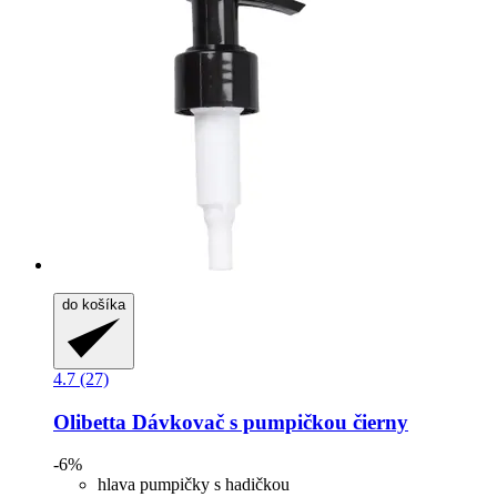
do košíka
4.7 (27)
Olibetta
Dávkovač s pumpičkou čierny
-6%
hlava pumpičky s hadičkou