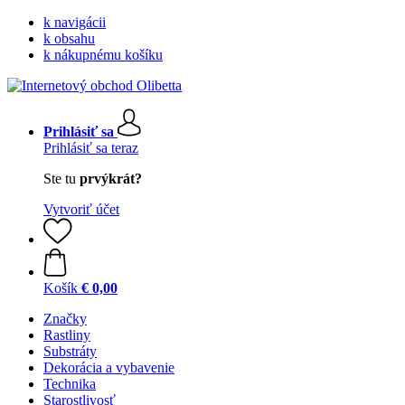
k navigácii
k obsahu
k nákupnému košíku
Prihlásiť sa
Prihlásiť sa teraz
Ste tu
prvýkrát?
Vytvoriť účet
Košík
€ 0,00
Značky
Rastliny
Substráty
Dekorácia a vybavenie
Technika
Starostlivosť