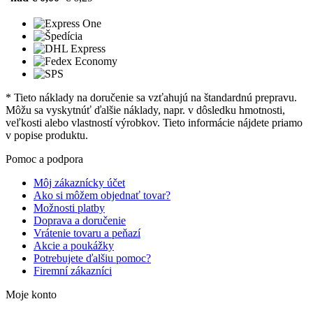
* Tieto náklady na doručenie sa vzťahujú na štandardnú prepravu.
Môžu sa vyskytnúť ďalšie náklady, napr. v dôsledku hmotnosti,
veľkosti alebo vlastností výrobkov. Tieto informácie nájdete priamo
v popise produktu.
Pomoc a podpora
Môj zákaznícky účet
Ako si môžem objednať tovar?
Možnosti platby
Doprava a doručenie
Vrátenie tovaru a peňazí
Akcie a poukážky
Potrebujete ďalšiu pomoc?
Firemní zákazníci
Moje konto