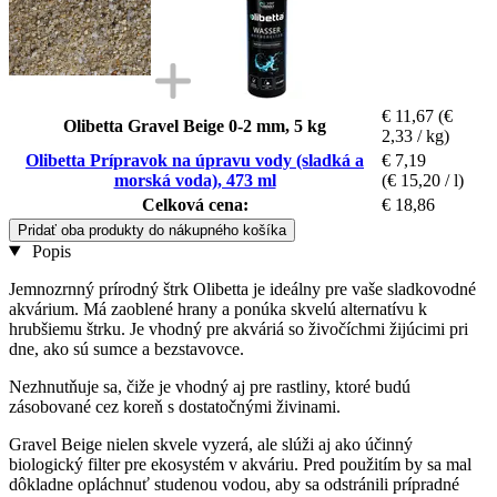
€ 11,67
(€
Olibetta Gravel Beige 0-2 mm, 5 kg
2,33 / kg)
Olibetta Prípravok na úpravu vody (sladká a
€ 7,19
morská voda), 473 ml
(€ 15,20 / l)
Celková cena:
€ 18,86
Pridať oba produkty do nákupného košíka
Popis
Jemnozrnný prírodný štrk Olibetta je ideálny pre vaše sladkovodné
akvárium. Má zaoblené hrany a ponúka skvelú alternatívu k
hrubšiemu štrku. Je vhodný pre akváriá so živočíchmi žijúcimi pri
dne, ako sú sumce a bezstavovce.
Nezhnutňuje sa, čiže je vhodný aj pre rastliny, ktoré budú
zásobované cez koreň s dostatočnými živinami.
Gravel Beige nielen skvele vyzerá, ale slúži aj ako účinný
biologický filter pre ekosystém v akváriu. Pred použitím by sa mal
dôkladne opláchnuť studenou vodou, aby sa odstránili prípradné