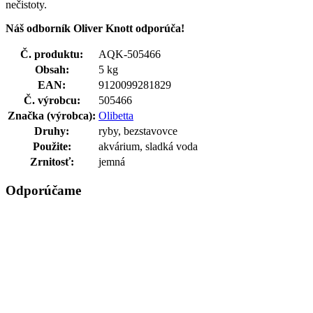
nečistoty.
Náš odborník Oliver Knott odporúča!
Č. produktu:
AQK-505466
Obsah:
5 kg
EAN:
9120099281829
Č. výrobcu:
505466
Značka (výrobca):
Olibetta
Druhy:
ryby, bezstavovce
Použite:
akvárium, sladká voda
Zrnitosť:
jemná
Odporúčame