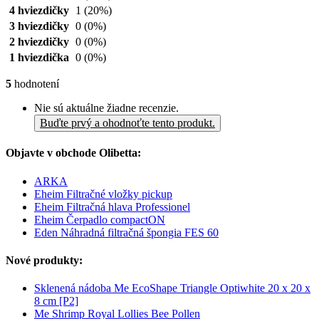
4 hviezdičky
1
(20%)
3 hviezdičky
0
(0%)
2 hviezdičky
0
(0%)
1 hviezdička
0
(0%)
5
hodnotení
Nie sú aktuálne žiadne recenzie.
Buďte prvý a ohodnoťte tento produkt.
Objavte v obchode Olibetta:
ARKA
Eheim Filtračné vložky pickup
Eheim Filtračná hlava Professionel
Eheim Čerpadlo compactON
Eden Náhradná filtračná špongia FES 60
Nové produkty:
Sklenená nádoba Me EcoShape Triangle Optiwhite 20 x 20 x
8 cm [P2]
Me Shrimp Royal Lollies Bee Pollen