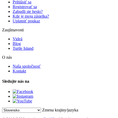
Prihlásiť sa
Registrovať sa
Zabudli ste heslo?
Kde je moja zásielka?
Uplatniť poukaz
Zaujímavosti
Videá
Blog
Turtle Island
O nás
Naša spoločnosť
Kontakt
Sledujte nás na
Zmena krajiny/jazyka