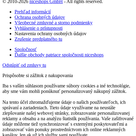
© 2010-2026
niceshops GmbH
- All rights reserved.
Prehľad informácií
Ochrana osobných údajov
Všeobecné zmluvné a storno podmienky
Vyhlásenie o prístupnosti
Nastavenia ochrany osobných údajov
Zrušenie predplatného tu
Spoločnosť
Ďalšie obchody patriace spoločnosti niceshops
Odstúpiť od zmluvy tu
Prispôsobte si zážitok z nakupovania
Iba s vaším súhlasom používame súbory cookies a iné technológie,
aby sme vám mohli ponúknuť personalizovaný nákupný zážitok.
Na tento účel zhromažďujeme údaje o našich používateľoch, ich
správaní a zariadeniach. Tieto údaje využívame na neustále
zlepšovanie našej webovej stránky, zobrazovanie personalizovanej
reklamy a obsahu a na analýzu štatistík používania. Vaše zašifrované
údaje môžeme tiež synchronizovať s externými poskytovateľmi a
zobrazovať vám ponuky prostredníctvom ich online reklamných
kanálov, len ak už ich služby sami používate.