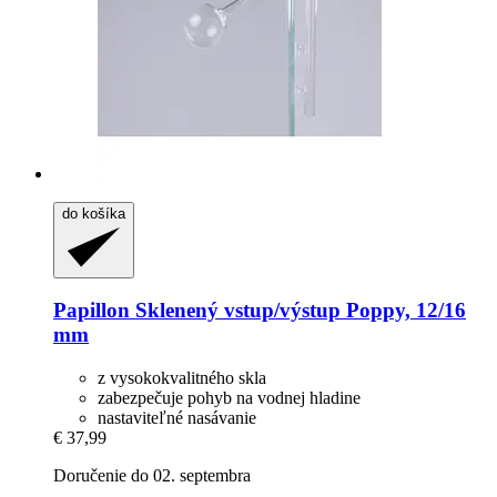
do košíka
Papillon
Sklenený vstup/výstup Poppy, 12/16
mm
z vysokokvalitného skla
zabezpečuje pohyb na vodnej hladine
nastaviteľné nasávanie
€ 37,99
Doručenie do 02. septembra