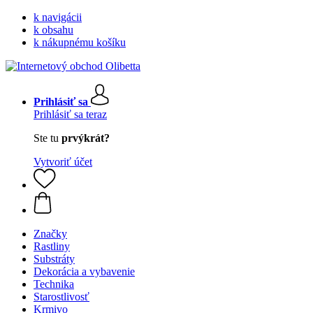
k navigácii
k obsahu
k nákupnému košíku
Prihlásiť sa
Prihlásiť sa teraz
Ste tu
prvýkrát?
Vytvoriť účet
Značky
Rastliny
Substráty
Dekorácia a vybavenie
Technika
Starostlivosť
Krmivo