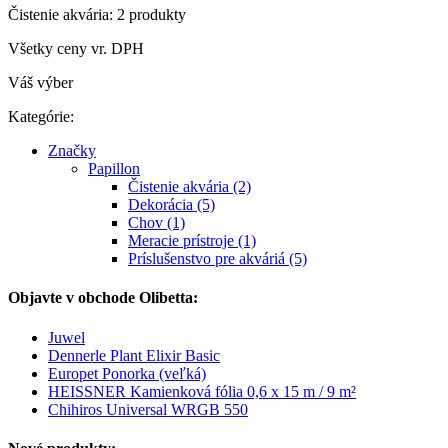
Čistenie akvária: 2 produkty
Všetky ceny vr. DPH
Váš výber
Kategórie:
Značky
Papillon
Čistenie akvária (2)
Dekorácia (5)
Chov (1)
Meracie prístroje (1)
Príslušenstvo pre akváriá (5)
Objavte v obchode Olibetta:
Juwel
Dennerle Plant Elixir Basic
Europet Ponorka (veľká)
HEISSNER Kamienková fólia 0,6 x 15 m / 9 m²
Chihiros Universal WRGB 550