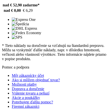
nad € 52,90
zadarmo*
nad € 0,00
€ 6,29
* Tieto náklady na doručenie sa vzťahujú na štandardnú prepravu.
Môžu sa vyskytnúť ďalšie náklady, napr. v dôsledku hmotnosti,
veľkosti alebo vlastností výrobkov. Tieto informácie nájdete priamo
v popise produktu.
Pomoc a podpora
Môj zákaznícky účet
Ako si môžem objednať tovar?
Možnosti platby
Doprava a doručenie
Vrátenie tovaru a peňazí
Akcie a poukážky
Potrebujete ďalšiu pomoc?
Firemní zákazníci